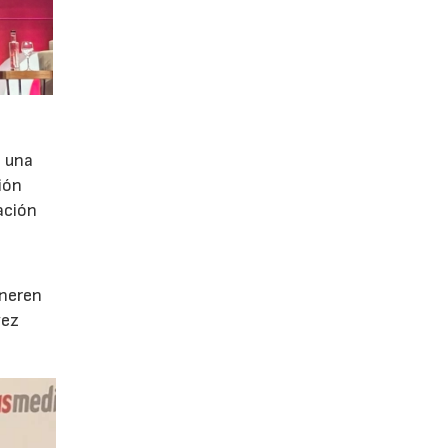
e una
ión
ación
e
eneren
vez