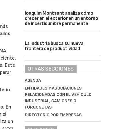
Joaquim Montsant analiza cómo
crecer en el exterior en un entorno
de incertidumbre permanente
 más
culos
La industria busca su nueva
frontera de productividad
IMA
iciente,
s. Este
OTRAS SECCIONES
uperar
AGENDA
ENTIDADES Y ASOCIACIONES
terio
RELACIONADAS CON EL VEHÍCULO
INDUSTRIAL, CAMIONES O
es. En
FURGONETAS
 el
DIRECTORIO POR EMPRESAS
liza un
 2.721