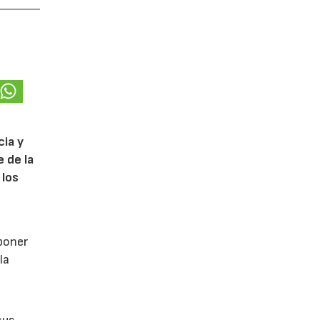
cia y
 de la
 los
poner
la