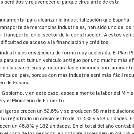
s perdidos y rejuvenecer el parque circulante de esta
undamental para alcanzar la industrialización que España
transporte de mercancías industriales, han sido uno de los
or transporte, en el sector de la construcción. A estos vehí
dificultad de acceso a la financiación y créditos.
industriales envejeciera de forma muy acelerada. El Plan P
s para sustituir un vehículo antiguo por uno mucho más ef
d en las carreteras y mejorará las emisiones contaminante
ica del país, porque con más industria será más fácil rec
leo de España.
 Gobierno, y en este caso, especialmente la labor del Minis
 y el Ministerio de Fomento.
es ligeros crecen un 52,6% y se producen 58 matriculacion
 ha registrado un crecimiento del 16,5% y 458 unidades. En
recen un 46,8% y 182 unidades. En el total del año contabi
n el caso de los pesados, en octubre ascienden un 48,1% y