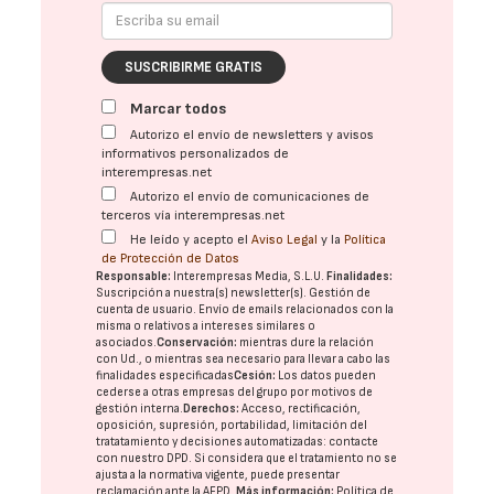
SUSCRIBIRME GRATIS
Marcar todos
Autorizo el envío de newsletters y avisos
informativos personalizados de
interempresas.net
Autorizo el envío de comunicaciones de
terceros vía interempresas.net
He leído y acepto el
Aviso Legal
y la
Política
de Protección de Datos
Responsable:
Interempresas Media, S.L.U.
Finalidades:
Suscripción a nuestra(s) newsletter(s). Gestión de
cuenta de usuario. Envío de emails relacionados con la
misma o relativos a intereses similares o
asociados.
Conservación:
mientras dure la relación
con Ud., o mientras sea necesario para llevar a cabo las
finalidades especificadas
Cesión:
Los datos pueden
cederse a otras
empresas del grupo
por motivos de
gestión interna.
Derechos:
Acceso, rectificación,
oposición, supresión, portabilidad, limitación del
tratatamiento y decisiones automatizadas:
contacte
con nuestro DPD
. Si considera que el tratamiento no se
ajusta a la normativa vigente, puede presentar
reclamación ante la
AEPD
.
Más información:
Política de