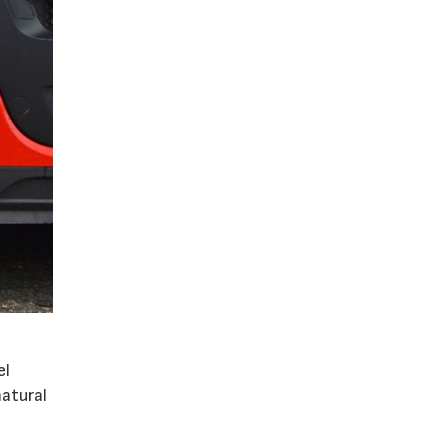
el
atural