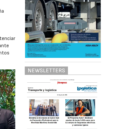
ña
tenciar
ante
untos
NEWSLETTERS