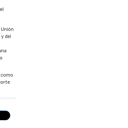
el
a Unión
 y del
una
as
s como
porte