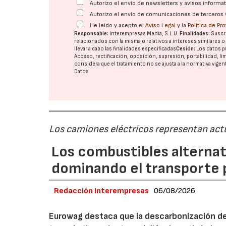
Autorizo el envío de newsletters y avisos inform
Autorizo el envío de comunicaciones de terceros 
He leído y acepto el
Aviso Legal
y la
Política de Pr
Responsable:
Interempresas Media, S.L.U.
Finalidades:
Suscri
relacionados con la misma o relativos a intereses similares 
llevar a cabo las finalidades especificadas
Cesión:
Los datos p
Acceso, rectificación, oposición, supresión, portabilidad, l
considera que el tratamiento no se ajusta a la normativa vige
Datos
Los camiones eléctricos representan act
Los combustibles alternat
dominando el transporte 
Redacción Interempresas
06/08/2026
Eurowag destaca que la descarbonización del