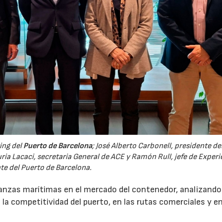
23/07/2026
30/07/2026
ing del
Puerto de Barcelona
; José Alberto Carbonell, presidente de
uria Lacaci, secretaria General de ACE y Ramón Rull, jefe de Experi
nte del Puerto de Barcelona.
lianzas marítimas en el mercado del contenedor, analizand
la competitividad del puerto, en las rutas comerciales y en