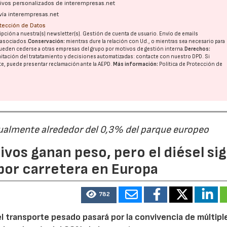
ativos personalizados de interempresas.net
vía interempresas.net
otección de Datos
pción a nuestra(s) newsletter(s). Gestión de cuenta de usuario. Envío de emails
o asociados.
Conservación:
mientras dure la relación con Ud., o mientras sea necesario para
ueden cederse a otras
empresas del grupo
por motivos de gestión interna.
Derechos:
imitación del tratatamiento y decisiones automatizadas:
contacte con nuestro DPD
. Si
nte, puede presentar reclamación ante la
AEPD
.
Más información:
Política de Protección de
ualmente alrededor del 0,3% del parque europeo
ivos ganan peso, pero el diésel si
por carretera en Europa
782
 transporte pesado pasará por la convivencia de múltipl