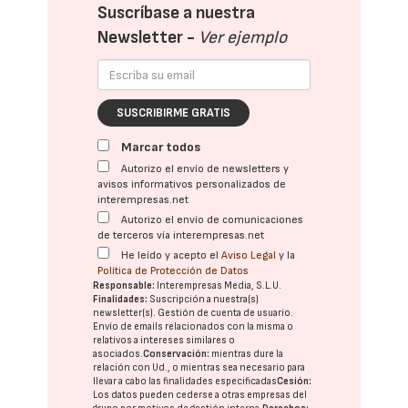
Suscríbase a nuestra
Newsletter -
Ver ejemplo
SUSCRIBIRME GRATIS
Marcar todos
Autorizo el envío de newsletters y
avisos informativos personalizados de
interempresas.net
Autorizo el envío de comunicaciones
de terceros vía interempresas.net
He leído y acepto el
Aviso Legal
y la
Política de Protección de Datos
Responsable:
Interempresas Media, S.L.U.
Finalidades:
Suscripción a nuestra(s)
newsletter(s). Gestión de cuenta de usuario.
Envío de emails relacionados con la misma o
relativos a intereses similares o
asociados.
Conservación:
mientras dure la
relación con Ud., o mientras sea necesario para
llevar a cabo las finalidades especificadas
Cesión:
Los datos pueden cederse a otras
empresas del