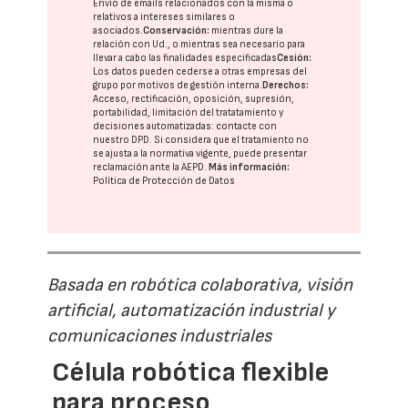
Envío de emails relacionados con la misma o
relativos a intereses similares o
asociados.
Conservación:
mientras dure la
relación con Ud., o mientras sea necesario para
llevar a cabo las finalidades especificadas
Cesión:
Los datos pueden cederse a otras
empresas del
grupo
por motivos de gestión interna.
Derechos:
Acceso, rectificación, oposición, supresión,
portabilidad, limitación del tratatamiento y
decisiones automatizadas:
contacte con
nuestro DPD
. Si considera que el tratamiento no
se ajusta a la normativa vigente, puede presentar
reclamación ante la
AEPD
.
Más información:
Política de Protección de Datos
Basada en robótica colaborativa, visión
artificial, automatización industrial y
comunicaciones industriales
Célula robótica flexible
para proceso