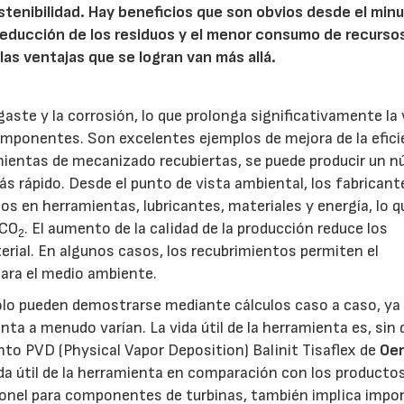
stenibilidad. Hay beneficios que son obvios desde el min
a reducción de los residuos y el menor consumo de recurso
las ventajas que se logran van más allá.
gaste y la corrosión, lo que prolonga significativamente la 
 componentes. Son excelentes ejemplos de mejora de la efici
ramientas de mecanizado recubiertas, se puede producir un 
 rápido. Desde el punto de vista ambiental, los fabricant
s en herramientas, lubricantes, materiales y energía, lo q
 CO
. El aumento de la calidad de la producción reduce los
2
terial. En algunos casos, los recubrimientos permiten el
ara el medio ambiente.
olo pueden demostrarse mediante cálculos caso a caso, ya 
a a menudo varían. La vida útil de la herramienta es, sin 
iento PVD (Physical Vapor Deposition) Balinit Tisaflex de
Oer
a útil de la herramienta en comparación con los producto
conel para componentes de turbinas, también implica impo