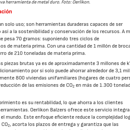
va herramienta de metal duro. Foto: Oerlikon.
ación
un solo uso; son herramientas duraderas capaces de ser
así a la sostenibilidad y conservación de los recursos. A 
ue pesa 70 gramos: suponiendo tres ciclos de
s de materia prima. Con una cantidad de 1 millón de broc
rro de 210 toneladas de materia prima.
las piezas brutas ya es de aproximadamente 3 millones de 
icionamiento por sí solo puede ahorrar alrededor de 3,1 mi
amente 800 viviendas unifamiliares (hogares de cuatro per
reducción de las emisiones de CO
en más de 1.300 tonela
2
brimiento es su rentabilidad, lo que ahorra a los clientes
rramientas. Oerlikon Balzers ofrece este servicio integra
l mundo. Este enfoque eficiente reduce la complejidad log
e CO
, acorta los plazos de entrega y garantiza que las
2