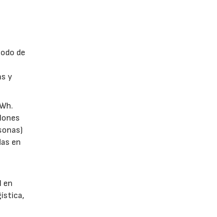
modo de
as y
kWh.
llones
sonas)
das en
l en
ística,