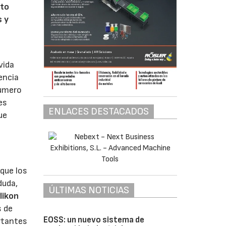
uto
s y
vida
encia
número
es
ENLACES DESTACADOS
ue
que los
duda,
ÚLTIMAS NOTICIAS
likon
s de
EOSS: un nuevo sistema de
rtantes