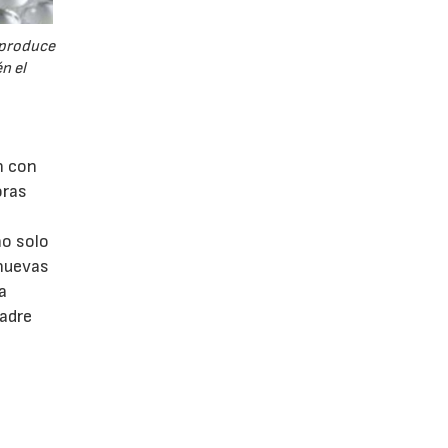
 produce
n el
n con
oras
no solo
 nuevas
a
madre