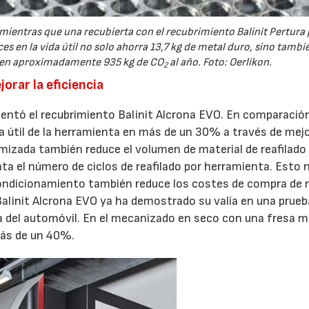
mientras que una recubierta con el recubrimiento Balinit Pertura
 en la vida útil no solo ahorra 13,7 kg de metal duro, sino tambié
rben aproximadamente 935 kg de CO
al año. Foto: Oerlikon.
2
orar la eficiencia
esentó el recubrimiento Balinit Alcrona EVO. En comparació
a útil de la herramienta en más de un 30% a través de mej
timizada también reduce el volumen de material de reafilado
a el número de ciclos de reafilado por herramienta. Esto 
acondicionamiento también reduce los costes de compra de
init Alcrona EVO ya ha demostrado su valía en una prueb
ria del automóvil. En el mecanizado en seco con una fresa 
más de un 40%.