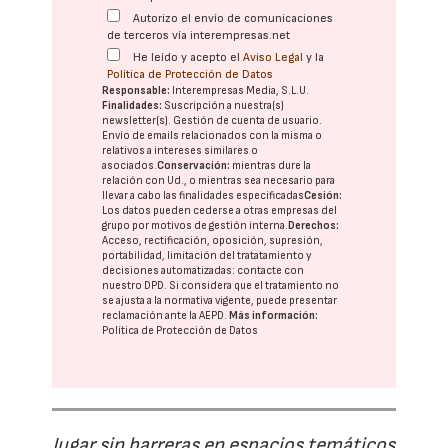
Autorizo el envío de comunicaciones
de terceros vía interempresas.net
He leído y acepto el
Aviso Legal
y la
Política de Protección de Datos
Responsable:
Interempresas Media, S.L.U.
Finalidades:
Suscripción a nuestra(s)
newsletter(s). Gestión de cuenta de usuario.
Envío de emails relacionados con la misma o
relativos a intereses similares o
asociados.
Conservación:
mientras dure la
relación con Ud., o mientras sea necesario para
llevar a cabo las finalidades especificadas
Cesión:
Los datos pueden cederse a otras
empresas del
grupo
por motivos de gestión interna.
Derechos:
Acceso, rectificación, oposición, supresión,
portabilidad, limitación del tratatamiento y
decisiones automatizadas:
contacte con
nuestro DPD
. Si considera que el tratamiento no
se ajusta a la normativa vigente, puede presentar
reclamación ante la
AEPD
.
Más información:
Política de Protección de Datos
Jugar sin barreras en espacios temáticos