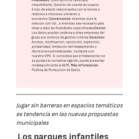
Finalidades:
Suscripción a nuestra(s)
newsletter(s). Gestión de cuenta de usuario.
Envío de emails relacionados con la misma o
relativos a intereses similares o
asociados.
Conservación:
mientras dure la
relación con Ud., o mientras sea necesario para
llevar a cabo las finalidades especificadas
Cesión:
Los datos pueden cederse a otras
empresas del
grupo
por motivos de gestión interna.
Derechos:
Acceso, rectificación, oposición, supresión,
portabilidad, limitación del tratatamiento y
decisiones automatizadas:
contacte con
nuestro DPD
. Si considera que el tratamiento no
se ajusta a la normativa vigente, puede presentar
reclamación ante la
AEPD
.
Más información:
Política de Protección de Datos
Jugar sin barreras en espacios temáticos
es tendencia en las nuevas propuestas
municipales
Los parques infantiles