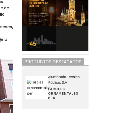
ás
de de
llo
 meses,
gerá
PRODUCTOS DESTACADOS
Alumbrado Técnico
Público, S.A
FAROLES
ORNAMENTALES
PER