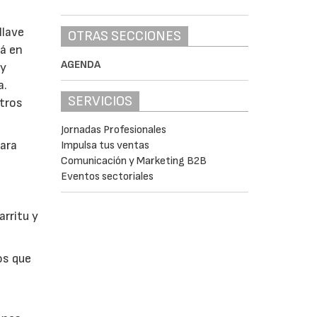
llave
OTRAS SECCIONES
rá en
AGENDA
 y
a.
SERVICIOS
stros
Jornadas Profesionales
para
Impulsa tus ventas
Comunicación y Marketing B2B
Eventos sectoriales
arritu y
os que