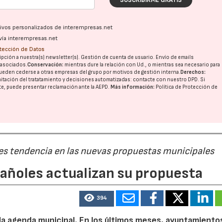
ativos personalizados de interempresas.net
vía interempresas.net
otección de Datos
pción a nuestra(s) newsletter(s). Gestión de cuenta de usuario. Envío de emails
o asociados.
Conservación:
mientras dure la relación con Ud., o mientras sea necesario para
ueden cederse a otras
empresas del grupo
por motivos de gestión interna.
Derechos:
imitación del tratatamiento y decisiones automatizadas:
contacte con nuestro DPD
. Si
nte, puede presentar reclamación ante la
AEPD
.
Más información:
Política de Protección de
 es tendencia en las nuevas propuestas municipales
pañoles actualizan su propuesta
394
 la agenda municipal. En los últimos meses, ayuntamiento