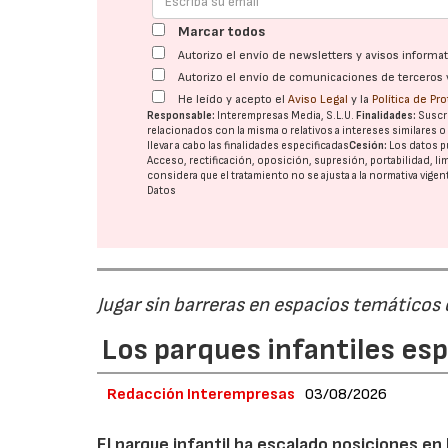
Marcar todos
Autorizo el envío de newsletters y avisos inform
Autorizo el envío de comunicaciones de terceros 
He leído y acepto el
Aviso Legal
y la
Política de Pr
Responsable:
Interempresas Media, S.L.U.
Finalidades:
Suscri
relacionados con la misma o relativos a intereses similares 
llevar a cabo las finalidades especificadas
Cesión:
Los datos p
Acceso, rectificación, oposición, supresión, portabilidad, l
considera que el tratamiento no se ajusta a la normativa vige
Datos
Jugar sin barreras en espacios temáticos
Los parques infantiles es
Redacción Interempresas
03/08/2026
El parque infantil ha escalado posiciones en