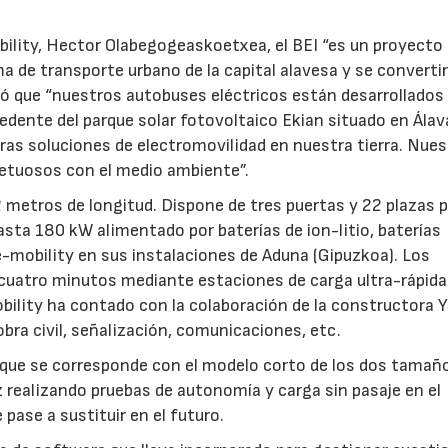
obility, Hector Olabegogeaskoetxea, el BEI “es un proyecto 
a de transporte urbano de la capital alavesa y se converti
ó que “nuestros autobuses eléctricos están desarrollados
edente del parque solar fotovoltaico Ekian situado en Álav
as soluciones de electromovilidad en nuestra tierra. Nue
etuosos con el medio ambiente”.
2 metros de longitud. Dispone de tres puertas y 22 plazas 
sta 180 kW alimentado por baterías de ion-litio, baterías
 e-mobility en sus instalaciones de Aduna (Gipuzkoa). Los
n cuatro minutos mediante estaciones de carga ultra-rápida
bility ha contado con la colaboración de la constructora Y
obra civil, señalización, comunicaciones, etc.
 que se corresponde con el modelo corto de los dos tamañ
z realizando pruebas de autonomía y carga sin pasaje en el
e pase a sustituir en el futuro.