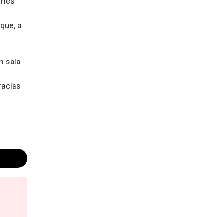
ones
que, a
n sala
racias