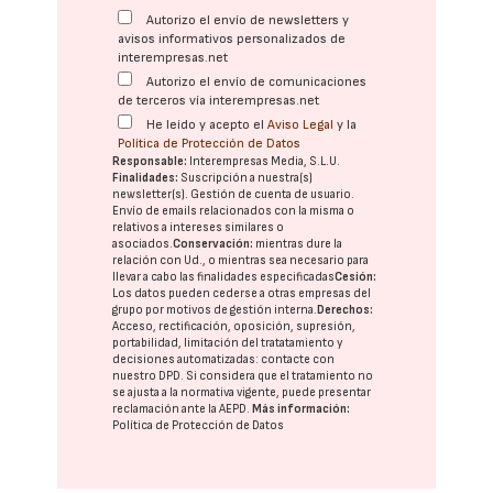
Autorizo el envío de newsletters y
avisos informativos personalizados de
interempresas.net
Autorizo el envío de comunicaciones
de terceros vía interempresas.net
He leído y acepto el
Aviso Legal
y la
Política de Protección de Datos
Responsable:
Interempresas Media, S.L.U.
Finalidades:
Suscripción a nuestra(s)
newsletter(s). Gestión de cuenta de usuario.
Envío de emails relacionados con la misma o
relativos a intereses similares o
asociados.
Conservación:
mientras dure la
relación con Ud., o mientras sea necesario para
llevar a cabo las finalidades especificadas
Cesión:
Los datos pueden cederse a otras
empresas del
grupo
por motivos de gestión interna.
Derechos:
Acceso, rectificación, oposición, supresión,
portabilidad, limitación del tratatamiento y
decisiones automatizadas:
contacte con
nuestro DPD
. Si considera que el tratamiento no
se ajusta a la normativa vigente, puede presentar
reclamación ante la
AEPD
.
Más información:
Política de Protección de Datos