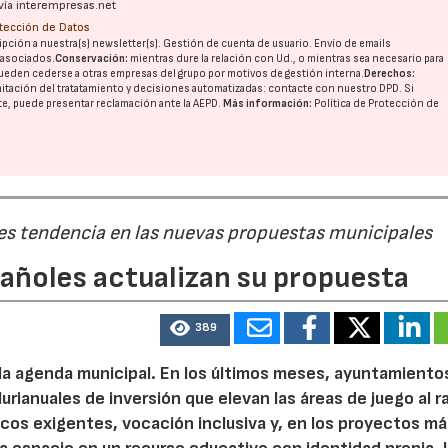
vía interempresas.net
otección de Datos
pción a nuestra(s) newsletter(s). Gestión de cuenta de usuario. Envío de emails
o asociados.
Conservación:
mientras dure la relación con Ud., o mientras sea necesario para
ueden cederse a otras
empresas del grupo
por motivos de gestión interna.
Derechos:
imitación del tratatamiento y decisiones automatizadas:
contacte con nuestro DPD
. Si
nte, puede presentar reclamación ante la
AEPD
.
Más información:
Política de Protección de
 es tendencia en las nuevas propuestas municipales
pañoles actualizan su propuesta
389
 la agenda municipal. En los últimos meses, ayuntamiento
urianuales de inversión que elevan las áreas de juego al 
nicos exigentes, vocación inclusiva y, en los proyectos m