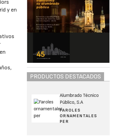
iors
id y en
ativos
r
 en
años,
PRODUCTOS DESTACADOS
Alumbrado Técnico
Público, S.A
FAROLES
ORNAMENTALES
PER