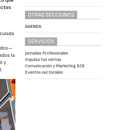
Lo que
ectos
OTRAS SECCIONES
AGENDA
iculada
SERVICIOS
zados—
Jornadas Profesionales
ados la
Impulsa tus ventas
l y
Comunicación y Marketing B2B
l.
Eventos sectoriales