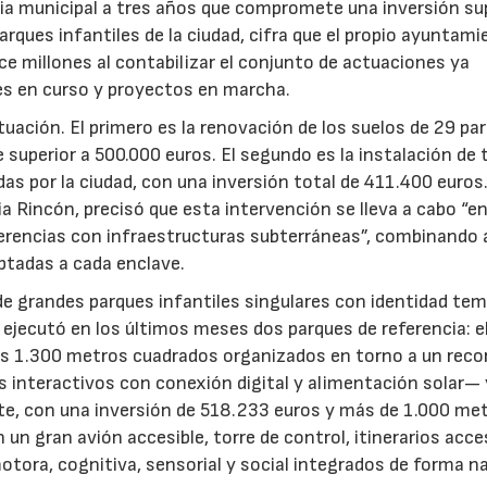
gia municipal a tres años que compromete una inversión sup
arques infantiles de la ciudad, cifra que el propio ayuntam
e millones al contabilizar el conjunto de actuaciones ya
nes en curso y proyectos en marcha.
ctuación. El primero es la renovación de los suelos de 29 pa
e superior a 500.000 euros. El segundo es la instalación de 
as por la ciudad, con una inversión total de 411.400 euros
ia Rincón, precisó que esta intervención se lleva a cabo “e
ferencias con infraestructuras subterráneas”, combinando a
ptadas a cada enclave.
ón de grandes parques infantiles singulares con identidad te
 ejecutó en los últimos meses dos parques de referencia: el
 1.300 metros cuadrados organizados en torno a un recor
interactivos con conexión digital y alimentación solar— y
ste, con una inversión de 518.233 euros y más de 1.000 me
 gran avión accesible, torre de control, itinerarios acces
otora, cognitiva, sensorial y social integrados de forma na