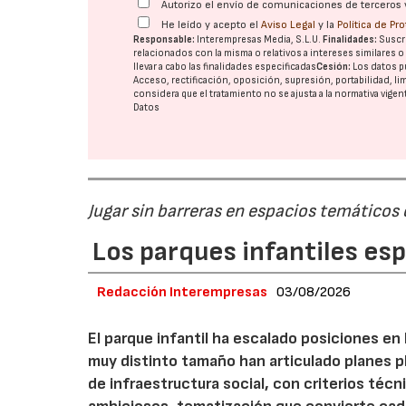
Autorizo el envío de comunicaciones de terceros 
He leído y acepto el
Aviso Legal
y la
Política de Pr
Responsable:
Interempresas Media, S.L.U.
Finalidades:
Suscri
relacionados con la misma o relativos a intereses similares 
llevar a cabo las finalidades especificadas
Cesión:
Los datos p
Acceso, rectificación, oposición, supresión, portabilidad, l
considera que el tratamiento no se ajusta a la normativa vige
Datos
Jugar sin barreras en espacios temáticos
Los parques infantiles es
Redacción Interempresas
03/08/2026
El parque infantil ha escalado posiciones en
muy distinto tamaño han articulado planes pl
de infraestructura social, con criterios téc