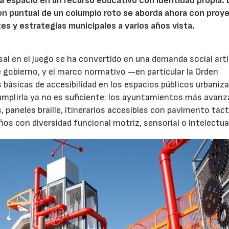
 espacio en un recurso educativo con identidad propia. 
ión puntual de un columpio roto se aborda ahora con proy
tes y estrategias municipales a varios años vista.
rsal en el juego se ha convertido en una demanda social art
 gobierno, y el marco normativo —en particular la Orden
básicas de accesibilidad en los espacios públicos urbani
Cumplirla ya no es suficiente: los ayuntamientos más avanz
paneles braille, itinerarios accesibles con pavimento tácti
s con diversidad funcional motriz, sensorial o intelectua