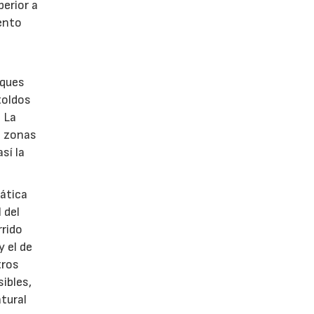
erior a
iento
rques
toldos
. La
n zonas
sí la
mática
 del
rido
 el de
tros
ibles,
tural