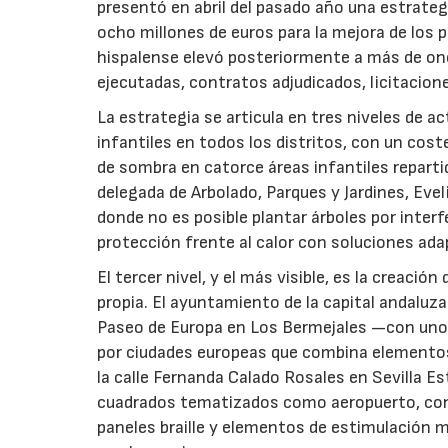
presentó en abril del pasado año una estrate
ocho millones de euros para la mejora de los p
hispalense elevó posteriormente a más de onc
ejecutadas, contratos adjudicados, licitacio
La estrategia se articula en tres niveles de a
infantiles en todos los distritos, con un cost
de sombra en catorce áreas infantiles repartid
delegada de Arbolado, Parques y Jardines, Evel
donde no es posible plantar árboles por inter
protección frente al calor con soluciones ada
El tercer nivel, y el más visible, es la creaci
propia. El ayuntamiento de la capital andaluza
Paseo de Europa en Los Bermejales —con unos
por ciudades europeas que combina elementos 
la calle Fernanda Calado Rosales en Sevilla E
cuadrados tematizados como aeropuerto, con un
paneles braille y elementos de estimulación m