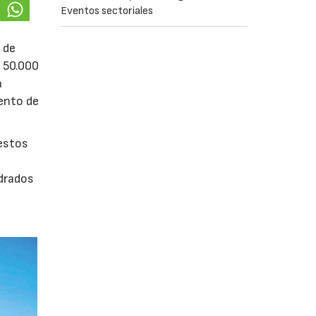
Eventos sectoriales
 de
e 50.000
á
iento de
uestos
adrados
0