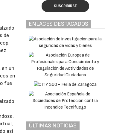
SUSCRIBIRSE
ENLACES DESTACADOS
calzado
s de
scop,
hez
, en un
icos en
to fue
calzado
ndose.
rtual,
ÚLTIMAS NOTICIAS
do así