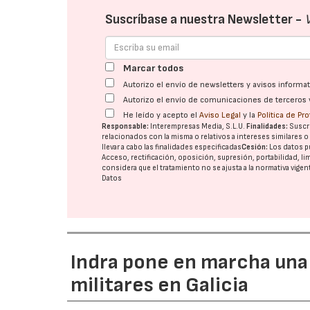
Suscríbase a nuestra Newsletter -
Marcar todos
Autorizo el envío de newsletters y avisos inform
Autorizo el envío de comunicaciones de terceros 
He leído y acepto el
Aviso Legal
y la
Política de Pr
Responsable:
Interempresas Media, S.L.U.
Finalidades:
Suscri
relacionados con la misma o relativos a intereses similares 
llevar a cabo las finalidades especificadas
Cesión:
Los datos p
Acceso, rectificación, oposición, supresión, portabilidad, l
considera que el tratamiento no se ajusta a la normativa vige
Datos
Indra pone en marcha una
militares en Galicia