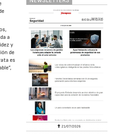
NEWSLETTERS
e
de
os,
nda a
idez y
ción de
rata es
ble”,
6
21/07/2026