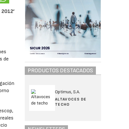
s 2012’
nes
s de
PRODUCTOS DESTACADOS
igación
torno
Optimus, S.A.
ALTAVOCES DE
TECHO
nescop,
 reales
ecio