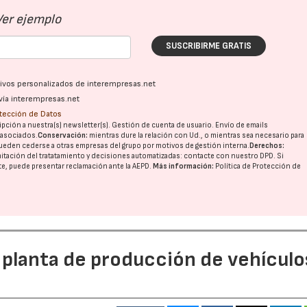
Ver ejemplo
SUSCRIBIRME GRATIS
ativos personalizados de interempresas.net
vía interempresas.net
otección de Datos
pción a nuestra(s) newsletter(s). Gestión de cuenta de usuario. Envío de emails
o asociados.
Conservación:
mientras dure la relación con Ud., o mientras sea necesario para
ueden cederse a otras
empresas del grupo
por motivos de gestión interna.
Derechos:
imitación del tratatamiento y decisiones automatizadas:
contacte con nuestro DPD
. Si
nte, puede presentar reclamación ante la
AEPD
.
Más información:
Política de Protección de
 planta de producción de vehículo