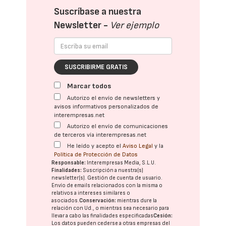
Suscríbase a nuestra
Newsletter -
Ver ejemplo
SUSCRIBIRME GRATIS
Marcar todos
Autorizo el envío de newsletters y
avisos informativos personalizados de
interempresas.net
Autorizo el envío de comunicaciones
de terceros vía interempresas.net
He leído y acepto el
Aviso Legal
y la
Política de Protección de Datos
Responsable:
Interempresas Media, S.L.U.
Finalidades:
Suscripción a nuestra(s)
newsletter(s). Gestión de cuenta de usuario.
Envío de emails relacionados con la misma o
relativos a intereses similares o
asociados.
Conservación:
mientras dure la
relación con Ud., o mientras sea necesario para
llevar a cabo las finalidades especificadas
Cesión:
Los datos pueden cederse a otras
empresas del