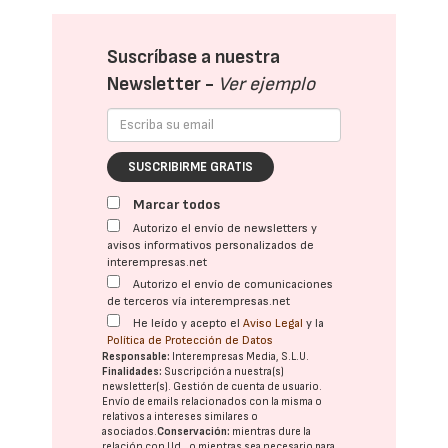
Suscríbase a nuestra
Newsletter -
Ver ejemplo
SUSCRIBIRME GRATIS
Marcar todos
Autorizo el envío de newsletters y
avisos informativos personalizados de
interempresas.net
Autorizo el envío de comunicaciones
de terceros vía interempresas.net
He leído y acepto el
Aviso Legal
y la
Política de Protección de Datos
Responsable:
Interempresas Media, S.L.U.
Finalidades:
Suscripción a nuestra(s)
newsletter(s). Gestión de cuenta de usuario.
Envío de emails relacionados con la misma o
relativos a intereses similares o
asociados.
Conservación:
mientras dure la
relación con Ud., o mientras sea necesario para