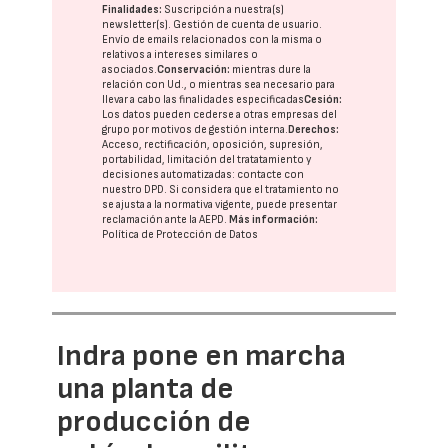
Finalidades:
Suscripción a nuestra(s)
newsletter(s). Gestión de cuenta de usuario.
Envío de emails relacionados con la misma o
relativos a intereses similares o
asociados.
Conservación:
mientras dure la
relación con Ud., o mientras sea necesario para
llevar a cabo las finalidades especificadas
Cesión:
Los datos pueden cederse a otras
empresas del
grupo
por motivos de gestión interna.
Derechos:
Acceso, rectificación, oposición, supresión,
portabilidad, limitación del tratatamiento y
decisiones automatizadas:
contacte con
nuestro DPD
. Si considera que el tratamiento no
se ajusta a la normativa vigente, puede presentar
reclamación ante la
AEPD
.
Más información:
Política de Protección de Datos
Indra pone en marcha
una planta de
producción de