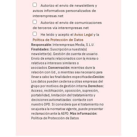
Autorizo el envío de newsletters y
avisos informativos personalizados de
interempresas.net
Autorizo el envío de comunicaciones
de terceros vía interempresas.net
He leído y acepto el
Aviso Legal
y la
Política de Protección de Datos
Responsable:
Interempresas Media, S.L.U.
Finalidades:
Suscripción a nuestra(s)
newsletter(s). Gestión de cuenta de usuario.
Envío de emails relacionados con la misma o
relativos a intereses similares o
asociados.
Conservación:
mientras dure la
relación con Ud., o mientras sea necesario para
llevar a cabo las finalidades especificadas
Cesión:
Los datos pueden cederse a otras
empresas del
grupo
por motivos de gestión interna.
Derechos:
Acceso, rectificación, oposición, supresión,
portabilidad, limitación del tratatamiento y
decisiones automatizadas:
contacte con
nuestro DPD
. Si considera que el tratamiento no
se ajusta a la normativa vigente, puede presentar
reclamación ante la
AEPD
.
Más información:
Política de Protección de Datos