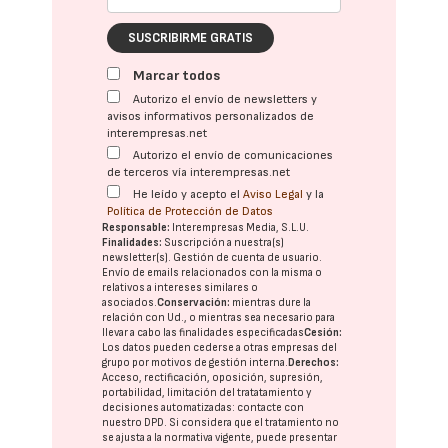
SUSCRIBIRME GRATIS
Marcar todos
Autorizo el envío de newsletters y
avisos informativos personalizados de
interempresas.net
Autorizo el envío de comunicaciones
de terceros vía interempresas.net
He leído y acepto el
Aviso Legal
y la
Política de Protección de Datos
Responsable:
Interempresas Media, S.L.U.
Finalidades:
Suscripción a nuestra(s)
newsletter(s). Gestión de cuenta de usuario.
Envío de emails relacionados con la misma o
relativos a intereses similares o
asociados.
Conservación:
mientras dure la
relación con Ud., o mientras sea necesario para
llevar a cabo las finalidades especificadas
Cesión:
Los datos pueden cederse a otras
empresas del
grupo
por motivos de gestión interna.
Derechos:
Acceso, rectificación, oposición, supresión,
portabilidad, limitación del tratatamiento y
decisiones automatizadas:
contacte con
nuestro DPD
. Si considera que el tratamiento no
se ajusta a la normativa vigente, puede presentar