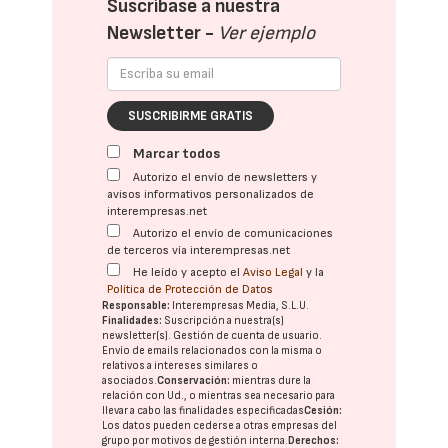
Suscríbase a nuestra
Newsletter -
Ver ejemplo
SUSCRIBIRME GRATIS
Marcar todos
Autorizo el envío de newsletters y
avisos informativos personalizados de
interempresas.net
Autorizo el envío de comunicaciones
de terceros vía interempresas.net
He leído y acepto el
Aviso Legal
y la
Política de Protección de Datos
Responsable:
Interempresas Media, S.L.U.
Finalidades:
Suscripción a nuestra(s)
newsletter(s). Gestión de cuenta de usuario.
Envío de emails relacionados con la misma o
relativos a intereses similares o
asociados.
Conservación:
mientras dure la
relación con Ud., o mientras sea necesario para
llevar a cabo las finalidades especificadas
Cesión:
Los datos pueden cederse a otras
empresas del
grupo
por motivos de gestión interna.
Derechos: