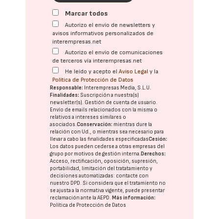
Marcar todos
Autorizo el envío de newsletters y
avisos informativos personalizados de
interempresas.net
Autorizo el envío de comunicaciones
de terceros vía interempresas.net
He leído y acepto el
Aviso Legal
y la
Política de Protección de Datos
Responsable:
Interempresas Media, S.L.U.
Finalidades:
Suscripción a nuestra(s)
newsletter(s). Gestión de cuenta de usuario.
Envío de emails relacionados con la misma o
relativos a intereses similares o
asociados.
Conservación:
mientras dure la
relación con Ud., o mientras sea necesario para
llevar a cabo las finalidades especificadas
Cesión:
Los datos pueden cederse a otras
empresas del
grupo
por motivos de gestión interna.
Derechos:
Acceso, rectificación, oposición, supresión,
portabilidad, limitación del tratatamiento y
decisiones automatizadas:
contacte con
nuestro DPD
. Si considera que el tratamiento no
se ajusta a la normativa vigente, puede presentar
reclamación ante la
AEPD
.
Más información:
Política de Protección de Datos