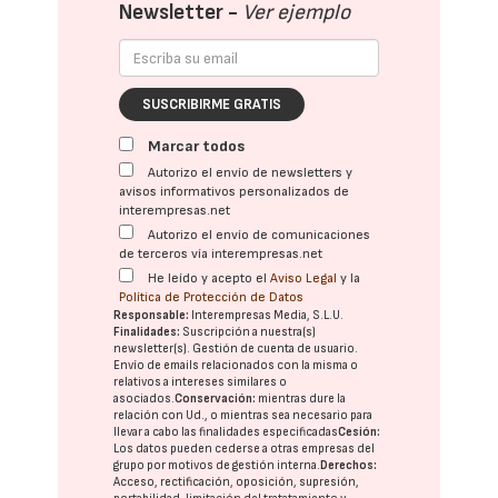
Newsletter -
Ver ejemplo
SUSCRIBIRME GRATIS
Marcar todos
Autorizo el envío de newsletters y
avisos informativos personalizados de
interempresas.net
Autorizo el envío de comunicaciones
de terceros vía interempresas.net
He leído y acepto el
Aviso Legal
y la
Política de Protección de Datos
Responsable:
Interempresas Media, S.L.U.
Finalidades:
Suscripción a nuestra(s)
newsletter(s). Gestión de cuenta de usuario.
Envío de emails relacionados con la misma o
relativos a intereses similares o
asociados.
Conservación:
mientras dure la
relación con Ud., o mientras sea necesario para
llevar a cabo las finalidades especificadas
Cesión:
Los datos pueden cederse a otras
empresas del
grupo
por motivos de gestión interna.
Derechos:
Acceso, rectificación, oposición, supresión,