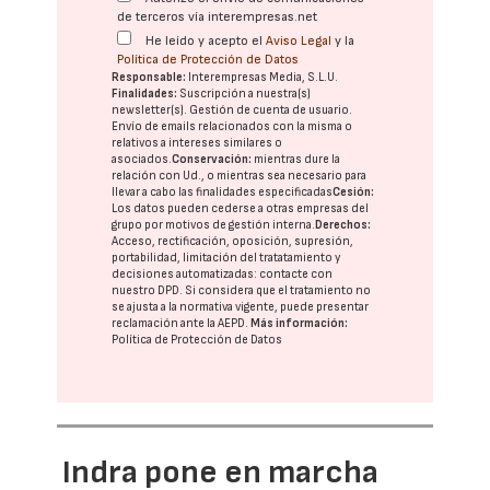
de terceros vía interempresas.net
He leído y acepto el
Aviso Legal
y la
Política de Protección de Datos
Responsable:
Interempresas Media, S.L.U.
Finalidades:
Suscripción a nuestra(s)
newsletter(s). Gestión de cuenta de usuario.
Envío de emails relacionados con la misma o
relativos a intereses similares o
asociados.
Conservación:
mientras dure la
relación con Ud., o mientras sea necesario para
llevar a cabo las finalidades especificadas
Cesión:
Los datos pueden cederse a otras
empresas del
grupo
por motivos de gestión interna.
Derechos:
Acceso, rectificación, oposición, supresión,
portabilidad, limitación del tratatamiento y
decisiones automatizadas:
contacte con
nuestro DPD
. Si considera que el tratamiento no
se ajusta a la normativa vigente, puede presentar
reclamación ante la
AEPD
.
Más información:
Política de Protección de Datos
Indra pone en marcha