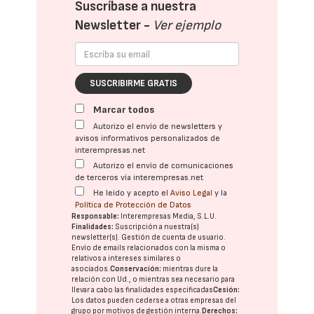
Suscríbase a nuestra
Newsletter -
Ver ejemplo
SUSCRIBIRME GRATIS
Marcar todos
Autorizo el envío de newsletters y
avisos informativos personalizados de
interempresas.net
Autorizo el envío de comunicaciones
de terceros vía interempresas.net
He leído y acepto el
Aviso Legal
y la
Política de Protección de Datos
Responsable:
Interempresas Media, S.L.U.
Finalidades:
Suscripción a nuestra(s)
newsletter(s). Gestión de cuenta de usuario.
Envío de emails relacionados con la misma o
relativos a intereses similares o
asociados.
Conservación:
mientras dure la
relación con Ud., o mientras sea necesario para
llevar a cabo las finalidades especificadas
Cesión:
Los datos pueden cederse a otras
empresas del
grupo
por motivos de gestión interna.
Derechos: