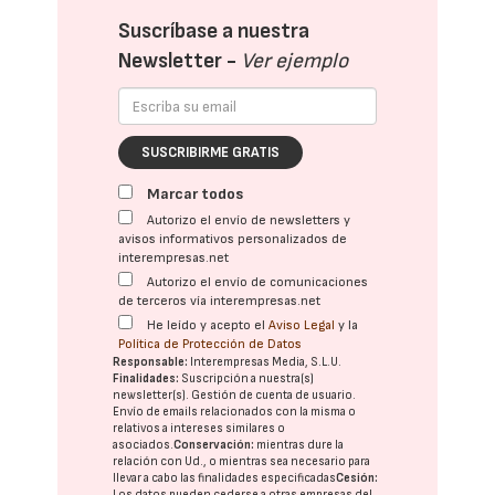
Suscríbase a nuestra
Newsletter -
Ver ejemplo
SUSCRIBIRME GRATIS
Marcar todos
Autorizo el envío de newsletters y
avisos informativos personalizados de
interempresas.net
Autorizo el envío de comunicaciones
de terceros vía interempresas.net
He leído y acepto el
Aviso Legal
y la
Política de Protección de Datos
Responsable:
Interempresas Media, S.L.U.
Finalidades:
Suscripción a nuestra(s)
newsletter(s). Gestión de cuenta de usuario.
Envío de emails relacionados con la misma o
relativos a intereses similares o
asociados.
Conservación:
mientras dure la
relación con Ud., o mientras sea necesario para
llevar a cabo las finalidades especificadas
Cesión:
Los datos pueden cederse a otras
empresas del