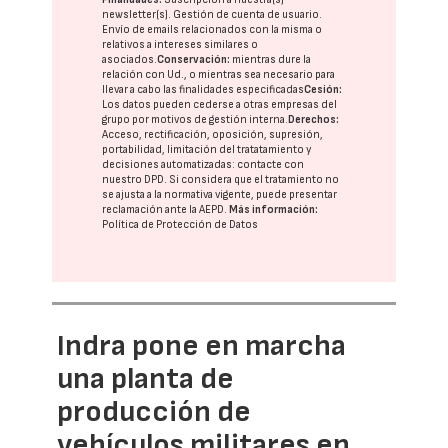
newsletter(s). Gestión de cuenta de usuario.
Envío de emails relacionados con la misma o
relativos a intereses similares o
asociados.
Conservación:
mientras dure la
relación con Ud., o mientras sea necesario para
llevar a cabo las finalidades especificadas
Cesión:
Los datos pueden cederse a otras
empresas del
grupo
por motivos de gestión interna.
Derechos:
Acceso, rectificación, oposición, supresión,
portabilidad, limitación del tratatamiento y
decisiones automatizadas:
contacte con
nuestro DPD
. Si considera que el tratamiento no
se ajusta a la normativa vigente, puede presentar
reclamación ante la
AEPD
.
Más información:
Política de Protección de Datos
Indra pone en marcha
una planta de
producción de
vehículos militares en