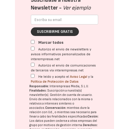
Suscríbase a nuestra
Newsletter -
Ver ejemplo
SUSCRIBIRME GRATIS
Marcar todos
Autorizo el envío de newsletters y
avisos informativos personalizados de
interempresas.net
Autorizo el envío de comunicaciones
de terceros vía interempresas.net
He leído y acepto el
Aviso Legal
y la
Política de Protección de Datos
Responsable:
Interempresas Media, S.L.U.
Finalidades:
Suscripción a nuestra(s)
newsletter(s). Gestión de cuenta de usuario.
Envío de emails relacionados con la misma o
relativos a intereses similares o
asociados.
Conservación:
mientras dure la
relación con Ud., o mientras sea necesario para
llevar a cabo las finalidades especificadas
Cesión:
Los datos pueden cederse a otras
empresas del
grupo
por motivos de gestión interna.
Derechos: