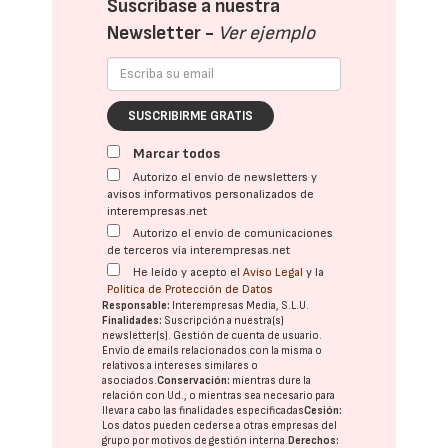
Suscríbase a nuestra
Newsletter -
Ver ejemplo
SUSCRIBIRME GRATIS
Marcar todos
Autorizo el envío de newsletters y
avisos informativos personalizados de
interempresas.net
Autorizo el envío de comunicaciones
de terceros vía interempresas.net
He leído y acepto el
Aviso Legal
y la
Política de Protección de Datos
Responsable:
Interempresas Media, S.L.U.
Finalidades:
Suscripción a nuestra(s)
newsletter(s). Gestión de cuenta de usuario.
Envío de emails relacionados con la misma o
relativos a intereses similares o
asociados.
Conservación:
mientras dure la
relación con Ud., o mientras sea necesario para
llevar a cabo las finalidades especificadas
Cesión:
Los datos pueden cederse a otras
empresas del
grupo
por motivos de gestión interna.
Derechos: