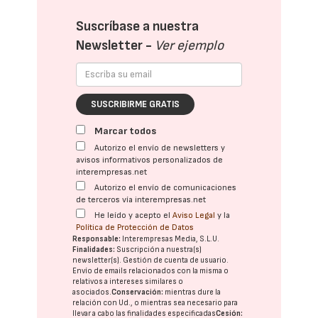
Suscríbase a nuestra
Newsletter -
Ver ejemplo
SUSCRIBIRME GRATIS
Marcar todos
Autorizo el envío de newsletters y
avisos informativos personalizados de
interempresas.net
Autorizo el envío de comunicaciones
de terceros vía interempresas.net
He leído y acepto el
Aviso Legal
y la
Política de Protección de Datos
Responsable:
Interempresas Media, S.L.U.
Finalidades:
Suscripción a nuestra(s)
newsletter(s). Gestión de cuenta de usuario.
Envío de emails relacionados con la misma o
relativos a intereses similares o
asociados.
Conservación:
mientras dure la
relación con Ud., o mientras sea necesario para
llevar a cabo las finalidades especificadas
Cesión: