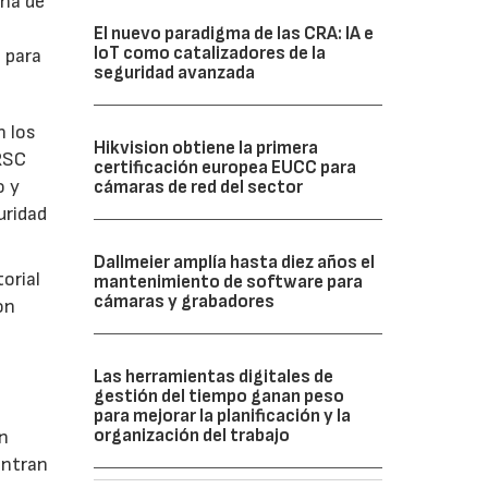
ena de
El nuevo paradigma de las CRA: IA e
IoT como catalizadores de la
 para
seguridad avanzada
n los
Hikvision obtiene la primera
 RSC
certificación europea EUCC para
o y
cámaras de red del sector
uridad
Dallmeier amplía hasta diez años el
orial
mantenimiento de software para
cámaras y grabadores
on
Las herramientas digitales de
gestión del tiempo ganan peso
para mejorar la planificación y la
organización del trabajo
an
entran