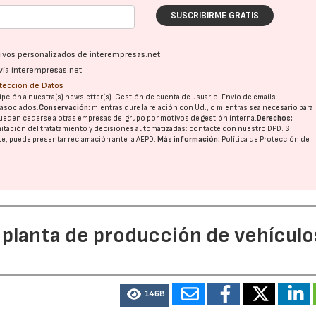
SUSCRIBIRME GRATIS
ativos personalizados de interempresas.net
vía interempresas.net
otección de Datos
pción a nuestra(s) newsletter(s). Gestión de cuenta de usuario. Envío de emails
o asociados.
Conservación:
mientras dure la relación con Ud., o mientras sea necesario para
ueden cederse a otras
empresas del grupo
por motivos de gestión interna.
Derechos:
imitación del tratatamiento y decisiones automatizadas:
contacte con nuestro DPD
. Si
nte, puede presentar reclamación ante la
AEPD
.
Más información:
Política de Protección de
 planta de producción de vehículo
1468