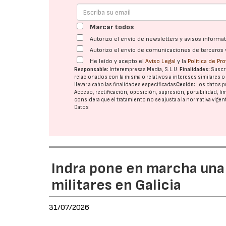
Marcar todos
Autorizo el envío de newsletters y avisos inform
Autorizo el envío de comunicaciones de terceros 
He leído y acepto el
Aviso Legal
y la
Política de Pr
Responsable:
Interempresas Media, S.L.U.
Finalidades:
Suscri
relacionados con la misma o relativos a intereses similares 
llevar a cabo las finalidades especificadas
Cesión:
Los datos p
Acceso, rectificación, oposición, supresión, portabilidad, l
considera que el tratamiento no se ajusta a la normativa vige
Datos
Indra pone en marcha una
militares en Galicia
31/07/2026