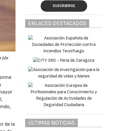
SUSCRIBIRSE
ENLACES DESTACADOS
 (de
forme
n
 mayor
l,
endo,
ÚLTIMAS NOTICIAS
r de la