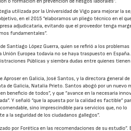
ción o formación en prevención de riesgos laborales”.
tegia utilizada por la Universidad de Vigo para mejorar la s
bjetivo, en el 2015 “elaboramos un pliego técnico en el qu
presa adjudicataria, evitando que el proveedor tenga marg
amos fundamentales”.
de Santiago López Guerra, quien se refirió a los problemas
 la Unión Europea todavía no se haya traspuesto en España
nistraciones Públicas y siembra dudas entre quienes tienen
e Aproser en Galicia, José Santos, y la directora general de
nta de Galicia, Natalia Prieto. Santos abogó por un nuevo
en beneficio de todos”, y que “avance en la necesaria inno
ada”. Y señaló “que la apuesta por la calidad es factible” pa
ecomendable, sino imprescindible para servicios que, no lo
 a la seguridad de los ciudadanos gallegos”.
nzado por Forética en las recomendaciones de su estudio”. 