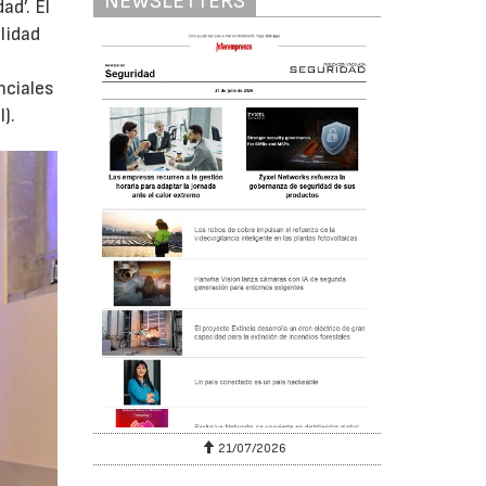
NEWSLETTERS
ad’. El
lidad
nciales
).
6
21/07/2026