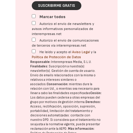
SUSCRIBIRME GRATIS
Marcar todos
Autorizo el envío de newsletters y
avisos informativos personalizados de
interempresas.net
Autorizo el envío de comunicaciones
de terceros vía interempresas.net
He leído y acepto el
Aviso Legal
y la
Política de Protección de Datos
Responsable:
Interempresas Media, S.L.U.
Finalidades:
Suscripción a nuestra(s)
newsletter(s). Gestión de cuenta de usuario.
Envío de emails relacionados con la misma o
relativos a intereses similares o
asociados.
Conservación:
mientras dure la
relación con Ud., o mientras sea necesario para
llevar a cabo las finalidades especificadas
Cesión:
Los datos pueden cederse a otras
empresas del
grupo
por motivos de gestión interna.
Derechos:
Acceso, rectificación, oposición, supresión,
portabilidad, limitación del tratatamiento y
decisiones automatizadas:
contacte con
nuestro DPD
. Si considera que el tratamiento no
se ajusta a la normativa vigente, puede presentar
reclamación ante la
AEPD
.
Más información: