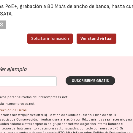
s PoE+, grabación a 80 Mb/s de ancho de banda, hasta cu
-SATA.
AS
Solicitar información
Ver stand virtual
Ver ejemplo
SUSCRIBIRME GRATIS
ativos personalizados de interempresas.net
vía interempresas.net
otección de Datos
pción a nuestra(s) newsletter(s). Gestión de cuenta de usuario. Envío de emails
o asociados.
Conservación:
mientras dure la relación con Ud., o mientras sea necesario para
ueden cederse a otras
empresas del grupo
por motivos de gestión interna.
Derechos:
imitación del tratatamiento y decisiones automatizadas:
contacte con nuestro DPD
. Si
nte, puede presentar reclamación ante la
AEPD
.
Más información:
Política de Protección de