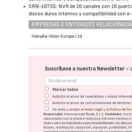
SRN-1673S: NVR de 16 canales con 16 puerto
discos duros internos y compatibilidad con e
EMPRESAS O ENTIDADES RELACIONAD
Hanwha Vision Europe Ltd
Suscríbase a nuestra Newsletter -
Marcar todos
Autorizo el envío de newsletters y avisos inform
Autorizo el envío de comunicaciones de terceros 
He leído y acepto el
Aviso Legal
y la
Política de Pr
Responsable:
Interempresas Media, S.L.U.
Finalidades:
Suscri
relacionados con la misma o relativos a intereses similares 
llevar a cabo las finalidades especificadas
Cesión:
Los datos p
Acceso, rectificación, oposición, supresión, portabilidad, l
considera que el tratamiento no se ajusta a la normativa vige