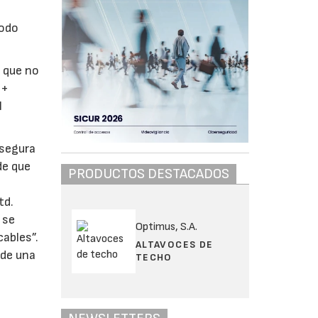
todo
a que no
E+
l
 segura
de que
PRODUCTOS DESTACADOS
td.
 se
Optimus, S.A.
cables”.
ALTAVOCES DE
 de una
TECHO