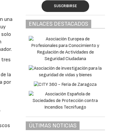
SUSCRIBIRSE
on una
ENLACES DESTACADOS
muy
 solo
n
nador.
 tres
de la
a por
o
ÚLTIMAS NOTICIAS
iscos