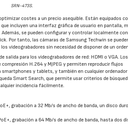
SRN-473S.
ptimizar costes a un precio asequible. Están equipados c
s que incluyen una interfaz gráfica de usuario en pantalla, 
as. Además, se pueden configurar y controlar localmente con
tick. Por tanto, las cámaras de Samsung Techwin se puede
 los videograbadores sin necesidad de disponer de un orde
de salida para los videograbadores de red: HDMI o VGA. Los
compresión H.264 y MJPEG y permiten reproducir flujos
n smartphones y tablets, y también en cualquier ordenador 
úsqueda Smart Search, que permite usar criterios de búsqued
alquier incidencia fácilmente.
E+, grabación a 32 Mb/s de ancho de banda, un disco dur
oE+, grabación a 64 Mb/s de ancho de banda, hasta dos d