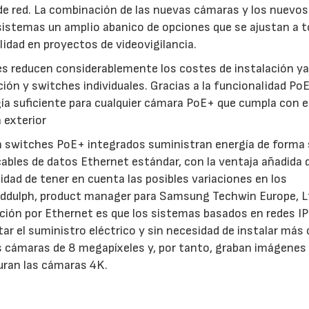
de red. La combinación de las nuevas cámaras y los nuevos
sistemas un amplio abanico de opciones que se ajustan a 
lidad en proyectos de videovigilancia.
les reducen considerablemente los costes de instalación y
ión y switches individuales. Gracias a la funcionalidad Po
ía suficiente para cualquier cámara PoE+ que cumpla con e
 exterior
n switches PoE+ integrados suministran energía de forma
cables de datos Ethernet estándar, con la ventaja añadida 
idad de tener en cuenta las posibles variaciones en los
Biddulph, product manager para Samsung Techwin Europe, L
tación por Ethernet es que los sistemas basados en redes IP
r el suministro eléctrico y sin necesidad de instalar más 
 cámaras de 8 megapíxeles y, por tanto, graban imágenes
uran las cámaras 4K.