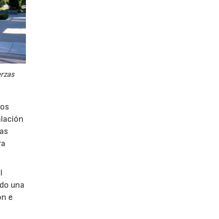
erzas
los
alación
vas
ra
l
ndo una
ón e