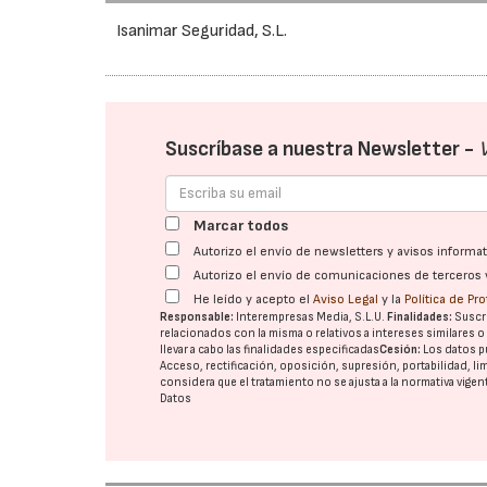
Isanimar Seguridad, S.L.
Suscríbase a nuestra Newsletter -
Marcar todos
Autorizo el envío de newsletters y avisos inform
Autorizo el envío de comunicaciones de terceros 
He leído y acepto el
Aviso Legal
y la
Política de Pr
Responsable:
Interempresas Media, S.L.U.
Finalidades:
Suscri
relacionados con la misma o relativos a intereses similares 
llevar a cabo las finalidades especificadas
Cesión:
Los datos p
Acceso, rectificación, oposición, supresión, portabilidad, l
considera que el tratamiento no se ajusta a la normativa vige
Datos