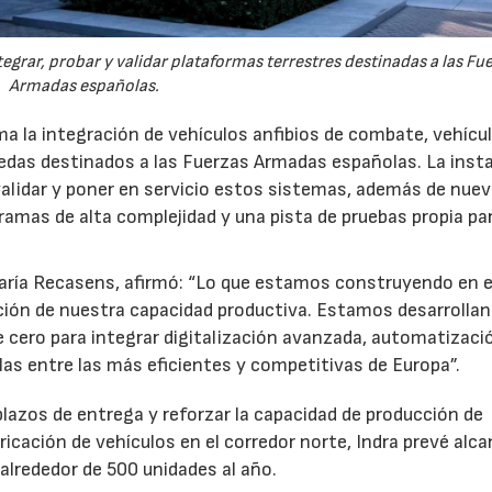
egrar, probar y validar plataformas terrestres destinadas a las Fu
Armadas españolas.
a la integración de vehículos anfibios de combate, vehícu
uedas destinados a las Fuerzas Armadas españolas. La inst
 validar y poner en servicio estos sistemas, además de nue
gramas de alta complejidad y una pista de pruebas propia pa
María Recasens, afirmó: “Lo que estamos construyendo en e
ión de nuestra capacidad productiva. Estamos desarrolla
 cero para integrar digitalización avanzada, automatizaci
uarlas entre las más eficientes y competitivas de Europa”.
 plazos de entrega y reforzar la capacidad de producción de
ricación de vehículos en el corredor norte, Indra prevé alc
alrededor de 500 unidades al año.