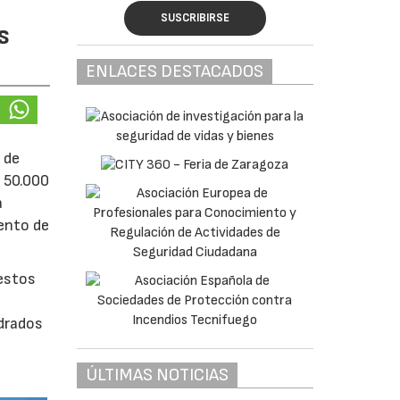
SUSCRIBIRSE
s
ENLACES DESTACADOS
 de
e 50.000
á
iento de
uestos
adrados
0
ÚLTIMAS NOTICIAS