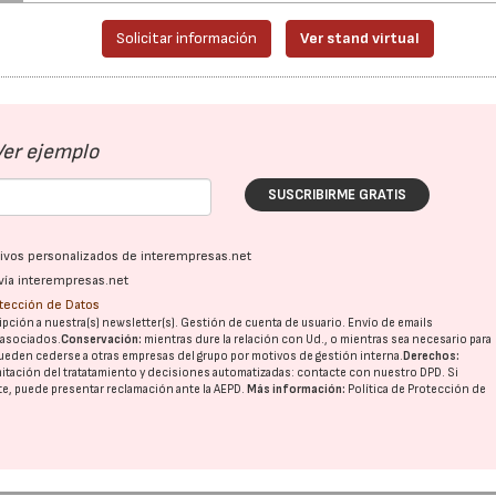
Solicitar información
Ver stand virtual
Ver ejemplo
SUSCRIBIRME GRATIS
ativos personalizados de interempresas.net
vía interempresas.net
otección de Datos
pción a nuestra(s) newsletter(s). Gestión de cuenta de usuario. Envío de emails
o asociados.
Conservación:
mientras dure la relación con Ud., o mientras sea necesario para
ueden cederse a otras
empresas del grupo
por motivos de gestión interna.
Derechos:
imitación del tratatamiento y decisiones automatizadas:
contacte con nuestro DPD
. Si
nte, puede presentar reclamación ante la
AEPD
.
Más información:
Política de Protección de
21/07/2026
28/07/202