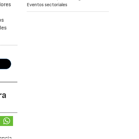
dores
Eventos sectoriales
os
les
ra
lancia