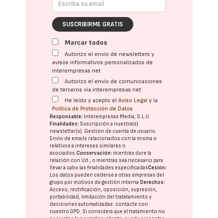
SUSCRIBIRME GRATIS
Marcar todos
Autorizo el envío de newsletters y
avisos informativos personalizados de
interempresas.net
Autorizo el envío de comunicaciones
de terceros vía interempresas.net
He leído y acepto el
Aviso Legal
y la
Política de Protección de Datos
Responsable:
Interempresas Media, S.L.U.
Finalidades:
Suscripción a nuestra(s)
newsletter(s). Gestión de cuenta de usuario.
Envío de emails relacionados con la misma o
relativos a intereses similares o
asociados.
Conservación:
mientras dure la
relación con Ud., o mientras sea necesario para
llevar a cabo las finalidades especificadas
Cesión:
Los datos pueden cederse a otras
empresas del
grupo
por motivos de gestión interna.
Derechos:
Acceso, rectificación, oposición, supresión,
portabilidad, limitación del tratatamiento y
decisiones automatizadas:
contacte con
nuestro DPD
. Si considera que el tratamiento no