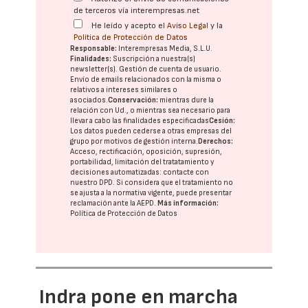
de terceros vía interempresas.net
He leído y acepto el
Aviso Legal
y la
Política de Protección de Datos
Responsable:
Interempresas Media, S.L.U.
Finalidades:
Suscripción a nuestra(s)
newsletter(s). Gestión de cuenta de usuario.
Envío de emails relacionados con la misma o
relativos a intereses similares o
asociados.
Conservación:
mientras dure la
relación con Ud., o mientras sea necesario para
llevar a cabo las finalidades especificadas
Cesión:
Los datos pueden cederse a otras
empresas del
grupo
por motivos de gestión interna.
Derechos:
Acceso, rectificación, oposición, supresión,
portabilidad, limitación del tratatamiento y
decisiones automatizadas:
contacte con
nuestro DPD
. Si considera que el tratamiento no
se ajusta a la normativa vigente, puede presentar
reclamación ante la
AEPD
.
Más información:
Política de Protección de Datos
Indra pone en marcha