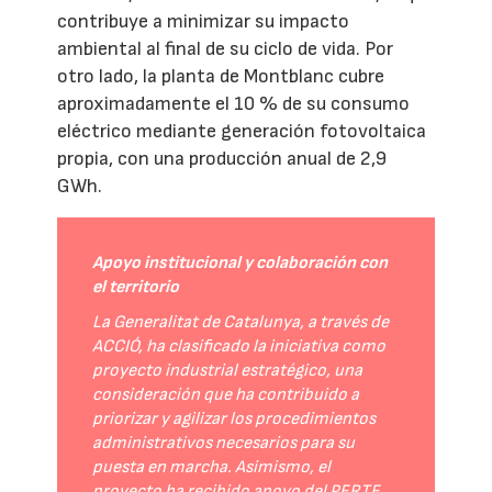
contribuye a minimizar su impacto
ambiental al final de su ciclo de vida. Por
otro lado, la planta de Montblanc cubre
aproximadamente el 10 % de su consumo
eléctrico mediante generación fotovoltaica
propia, con una producción anual de 2,9
GWh.
Apoyo institucional y colaboración con
el territorio
La Generalitat de Catalunya, a través de
ACCIÓ, ha clasificado la iniciativa como
proyecto industrial estratégico, una
consideración que ha contribuido a
priorizar y agilizar los procedimientos
administrativos necesarios para su
puesta en marcha. Asimismo, el
proyecto ha recibido apoyo del PERTE