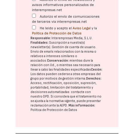
avisos informativos personalizados de
interempresas.net
Autorizo el envío de comunicaciones
de terceros vía interempresas.net
He leído y acepto el
Aviso Legal
y la
Política de Protección de Datos
Responsable:
Interempresas Media, S.L.U.
Finalidades:
Suscripción a nuestra(s)
newsletter(s). Gestión de cuenta de usuario.
Envío de emails relacionados con la misma o
relativos a intereses similares o
asociados.
Conservación:
mientras dure la
relación con Ud., o mientras sea necesario para
llevar a cabo las finalidades especificadas
Cesión:
Los datos pueden cederse a otras
empresas del
grupo
por motivos de gestión interna.
Derechos:
Acceso, rectificación, oposición, supresión,
portabilidad, limitación del tratatamiento y
decisiones automatizadas:
contacte con
nuestro DPD
. Si considera que el tratamiento no
se ajusta a la normativa vigente, puede presentar
reclamación ante la
AEPD
.
Más información:
Política de Protección de Datos