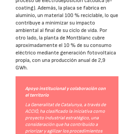
proceso de electrodeposición catódica (e-
coating). Además, la placa se fabrica en
aluminio, un material 100 % reciclable, lo que
contribuye a minimizar su impacto
ambiental al final de su ciclo de vida. Por
otro lado, la planta de Montblanc cubre
aproximadamente el 10 % de su consumo
eléctrico mediante generación fotovoltaica
propia, con una producción anual de 2,9
GWh.
Apoyo institucional y colaboración con
el territorio
La Generalitat de Catalunya, a través de
ACCIÓ, ha clasificado la iniciativa como
proyecto industrial estratégico, una
consideración que ha contribuido a
priorizar y agilizar los procedimientos