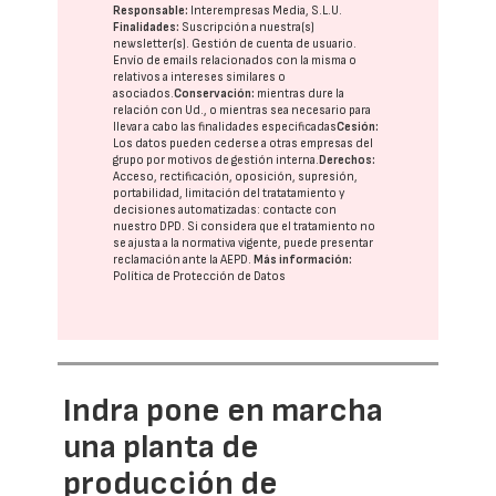
Responsable:
Interempresas Media, S.L.U.
Finalidades:
Suscripción a nuestra(s)
newsletter(s). Gestión de cuenta de usuario.
Envío de emails relacionados con la misma o
relativos a intereses similares o
asociados.
Conservación:
mientras dure la
relación con Ud., o mientras sea necesario para
llevar a cabo las finalidades especificadas
Cesión:
Los datos pueden cederse a otras
empresas del
grupo
por motivos de gestión interna.
Derechos:
Acceso, rectificación, oposición, supresión,
portabilidad, limitación del tratatamiento y
decisiones automatizadas:
contacte con
nuestro DPD
. Si considera que el tratamiento no
se ajusta a la normativa vigente, puede presentar
reclamación ante la
AEPD
.
Más información:
Política de Protección de Datos
Indra pone en marcha
una planta de
producción de