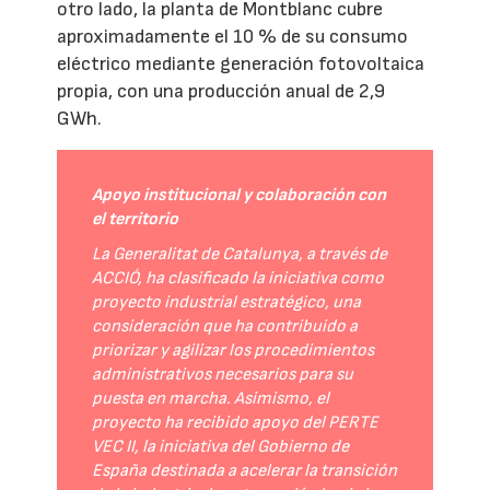
otro lado, la planta de Montblanc cubre
aproximadamente el 10 % de su consumo
eléctrico mediante generación fotovoltaica
propia, con una producción anual de 2,9
GWh.
Apoyo institucional y colaboración con
el territorio
La Generalitat de Catalunya, a través de
ACCIÓ, ha clasificado la iniciativa como
proyecto industrial estratégico, una
consideración que ha contribuido a
priorizar y agilizar los procedimientos
administrativos necesarios para su
puesta en marcha. Asimismo, el
proyecto ha recibido apoyo del PERTE
VEC II, la iniciativa del Gobierno de
España destinada a acelerar la transición