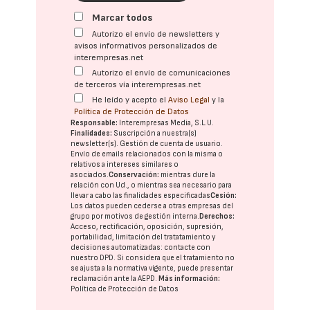
Marcar todos
Autorizo el envío de newsletters y
avisos informativos personalizados de
interempresas.net
Autorizo el envío de comunicaciones
de terceros vía interempresas.net
He leído y acepto el
Aviso Legal
y la
Política de Protección de Datos
Responsable:
Interempresas Media, S.L.U.
Finalidades:
Suscripción a nuestra(s)
newsletter(s). Gestión de cuenta de usuario.
Envío de emails relacionados con la misma o
relativos a intereses similares o
asociados.
Conservación:
mientras dure la
relación con Ud., o mientras sea necesario para
llevar a cabo las finalidades especificadas
Cesión:
Los datos pueden cederse a otras
empresas del
grupo
por motivos de gestión interna.
Derechos:
Acceso, rectificación, oposición, supresión,
portabilidad, limitación del tratatamiento y
decisiones automatizadas:
contacte con
nuestro DPD
. Si considera que el tratamiento no
se ajusta a la normativa vigente, puede presentar
reclamación ante la
AEPD
.
Más información:
Política de Protección de Datos