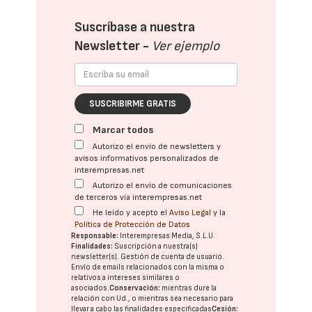
Suscríbase a nuestra
Newsletter -
Ver ejemplo
SUSCRIBIRME GRATIS
Marcar todos
Autorizo el envío de newsletters y
avisos informativos personalizados de
interempresas.net
Autorizo el envío de comunicaciones
de terceros vía interempresas.net
He leído y acepto el
Aviso Legal
y la
Política de Protección de Datos
Responsable:
Interempresas Media, S.L.U.
Finalidades:
Suscripción a nuestra(s)
newsletter(s). Gestión de cuenta de usuario.
Envío de emails relacionados con la misma o
relativos a intereses similares o
asociados.
Conservación:
mientras dure la
relación con Ud., o mientras sea necesario para
llevar a cabo las finalidades especificadas
Cesión: