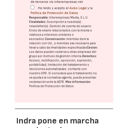
de terceros vía interempresas.net
He leído y acepto el
Aviso Legal
y la
Política de Protección de Datos
Responsable:
Interempresas Media, S.L.U.
Finalidades:
Suscripción a nuestra(s)
newsletter(s). Gestión de cuenta de usuario.
Envío de emails relacionados con la misma o
relativos a intereses similares o
asociados.
Conservación:
mientras dure la
relación con Ud., o mientras sea necesario para
llevar a cabo las finalidades especificadas
Cesión:
Los datos pueden cederse a otras
empresas del
grupo
por motivos de gestión interna.
Derechos:
Acceso, rectificación, oposición, supresión,
portabilidad, limitación del tratatamiento y
decisiones automatizadas:
contacte con
nuestro DPD
. Si considera que el tratamiento no
se ajusta a la normativa vigente, puede presentar
reclamación ante la
AEPD
.
Más información:
Política de Protección de Datos
Indra pone en marcha