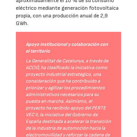
aproximadamente el 10 % de su consumo
eléctrico mediante generación fotovoltaica
propia, con una producción anual de 2,9
GWh.
Apoyo institucional y colaboración con
el territorio
La Generalitat de Catalunya, a través de
ACCIÓ, ha clasificado la iniciativa como
proyecto industrial estratégico, una
consideración que ha contribuido a
priorizar y agilizar los procedimientos
administrativos necesarios para su
puesta en marcha. Asimismo, el
proyecto ha recibido apoyo del PERTE
VEC II, la iniciativa del Gobierno de
España destinada a acelerar la transición
de la industria de automoción hacia la
electromovilidad y reforzar la cadena de