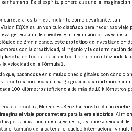
 ser humano. Es el espíritu pionero que une la imaginación 
r carretera; es tan estimulante como desafiante, tan
ision EQXX es un vehículo diseñado para hacer ese viaje 
ueva generación de clientes y a la emoción a través de la
ógico de gran alcance, este prototipo de investigación de
ombres con la creatividad, el ingenio y la determinación d
l planeta
, en todos los aspectos. Lo hicieron utilizando la 
y la velocidad de la Fórmula 1.
ncia que, basándose en simulaciones digitales con condicio
0 kilómetros con una sola carga gracias a su extraordinario
ada 100 kilómetros (eficiencia de más de 10 kilómetros p
eniería automotriz, Mercedes-Benz ha construido un
coche
agina el viaje por carretera para la era eléctrica
. Al mi
 los principios fundamentales del lujo y pureza sensual de
ar el tamaño de la batería, el equipo internacional y multi