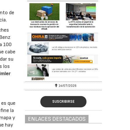
unto de
cia.
ches
-Benz
a 100
ue cabe
dar su
s los
imler
6
14/07/2026
SUSCRIBIRSE
y es que
fine la
 mapa y
ENLACES DESTACADOS
ue hay