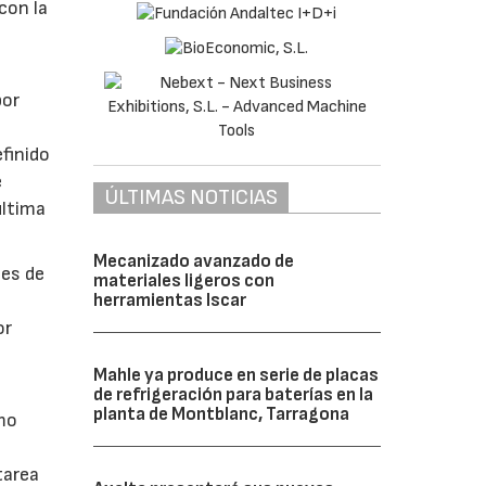
con la
por
finido
e
ÚLTIMAS NOTICIAS
última
Mecanizado avanzado de
nes de
materiales ligeros con
herramientas Iscar
or
Mahle ya produce en serie de placas
de refrigeración para baterías en la
planta de Montblanc, Tarragona
smo
tarea