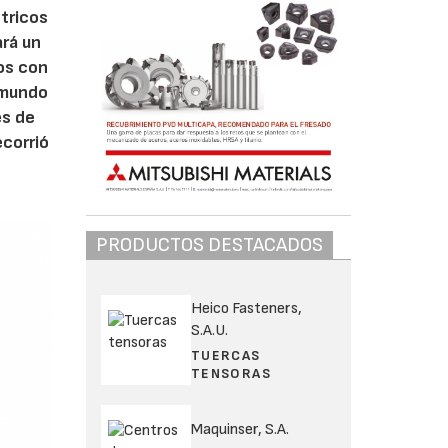
ctricos
ará un
jos con
l mundo
es de
ecorrió
PRODUCTOS DESTACADOS
Heico Fasteners,
S.A.U.
TUERCAS
TENSORAS
Maquinser, S.A.