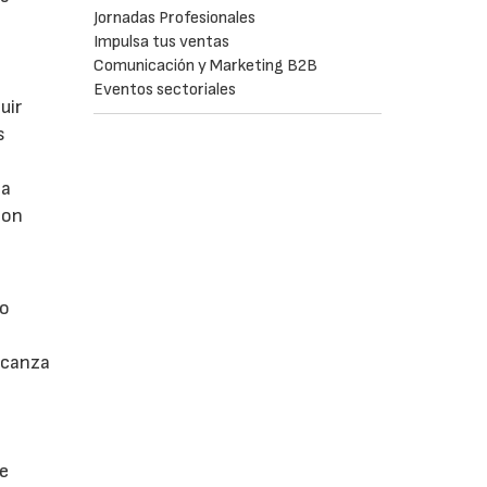
Jornadas Profesionales
Impulsa tus ventas
Comunicación y Marketing B2B
Eventos sectoriales
uir
s
na
con
so
lcanza
de