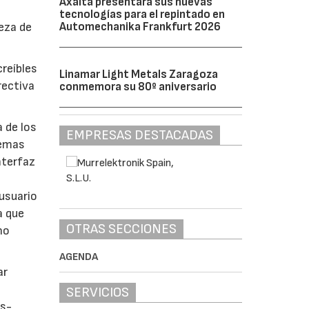
Axalta presentará sus nuevas
tecnologías para el repintado en
Automechanika Frankfurt 2026
reza de
creíbles
Linamar Light Metals Zaragoza
rectiva
conmemora su 80º aniversario
 de los
EMPRESAS DESTACADAS
lemas
nterfaz
 usuario
a que
OTRAS SECCIONES
ho
AGENDA
ar
SERVICIOS
es-