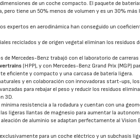
s dimensiones de un coche compacto. El paquete de batería
a, pero tiene un 50% menos de volumen y es un 30% más l
los expertos en aerodinámica han conseguido un coeficien
les reciclados y de origen vegetal eliminan los residuos d
s de Mercedes-Benz trabajó con el laboratorio de carrera
wertrains
(HPP), y con Mercedes-Benz Grand Prix (MGP) pa
e eficiente y compacto y una carcasa de batería ligera.
naturales y en colaboración con innovadoras start-ups, los
vanzadas para rebajar el peso y reducir los residuos elimin
ón 3D.
mínima resistencia a la rodadura y cuentan con una geom
las ligeras llantas de magnesio para aumentar la autonom
e aleación de aluminio se adaptan perfectamente al Vision
 exclusivamente para un coche eléctrico y un subchasis lig