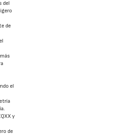
s del
igero
te de
el
s más
ra
ando el
etría
ía.
 EQXX y
ero de