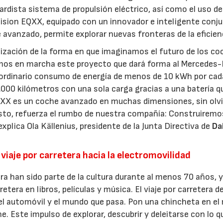
dista sistema de propulsión eléctrico, así como el uso de
l Vision EQXX, equipado con un innovador e inteligente conj
 avanzado, permite explorar nuevas fronteras de la eficien
ización de la forma en que imaginamos el futuro de los co
imos en marcha este proyecto que dará forma al Mercedes
aordinario consumo de energía de menos de 10 kWh por cad
000 kilómetros con una sola carga gracias a una batería q
QXX es un coche avanzado en muchas dimensiones, sin olvi
sto, refuerza el rumbo de nuestra compañía: Construiremo
plica Ola Källenius, presidente de la Junta Directiva de
Da
14/07/2026
28/07/202
viaje por carretera hacia la electromovilidad
era han sido parte de la cultura durante al menos 70 años, 
etera en libros, películas y música. El viaje por carretera de
 del automóvil y el mundo que pasa. Pon una chincheta en el
. Este impulso de explorar, descubrir y deleitarse con lo q