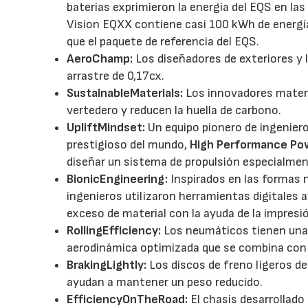
baterías exprimieron la energía del EQS en la
Vision EQXX contiene casi 100 kWh de energí
que el paquete de referencia del EQS.
AeroChamp:
Los diseñadores de exteriores y 
arrastre de 0,17cx.
SustainableMaterials:
Los innovadores materia
vertedero y reducen la huella de carbono.
UpliftMindset:
Un equipo pionero de ingeniero
prestigioso del mundo,
High Performance Po
diseñar un sistema de propulsión especialment
BionicEngineering:
Inspirados en las formas 
ingenieros utilizaron herramientas digitales a
exceso de material con la ayuda de la impresi
RollingEfficiency:
Los neumáticos tienen una 
aerodinámica optimizada que se combina con 
BrakingLightly:
Los discos de freno ligeros d
ayudan a mantener un peso reducido.
EfficiencyOnTheRoad:
El chasis desarrollado