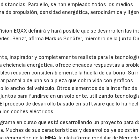
s distancias. Para ello, se han empleado todos los medios
ma de propulsión, densidad energética, aerodinámica y lige
sion EQXX definirá y hará posible que se desarrollen las in
des-Benz”, afirma Markus Schäfer, miembro de la Junta Di
e, inspirador y completamente realista para la tecnología
a eficiencia energética, ofrece eficaces respuestas a prob
ibles reducen considerablemente la huella de carbono. Su i
r pantalla de una sola pieza que cobra vida con gráficos
o lo ancho del vehículo. Otros elementos de la interfaz de
 juntos para fundirse en un solo ente, utilizando tecnologí
El proceso de desarrollo basado en software que lo ha hec
n los coches eléctricos.
ograma en curso que está desarrollando un proyecto para d
ca. Muchas de sus características y desarrollos ya se están
ima generación de la MMA, la plataforma modular de Merced