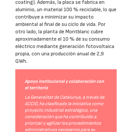
coating). Además, la placa se fabrica en
aluminio, un material 100 % reciclable, lo que
contribuye a minimizar su impacto
ambiental al final de su ciclo de vida. Por
otro lado, la planta de Montblanc cubre
aproximadamente el 10 % de su consumo
eléctrico mediante generación fotovoltaica
propia, con una producción anual de 2,9
GWh.
Apoyo institucional y colaboración con
el territorio
La Generalitat de Catalunya, a través de
ACCIÓ, ha clasificado la iniciativa como
proyecto industrial estratégico, una
consideración que ha contribuido a
priorizar y agilizar los procedimientos
administrativos necesarios para su