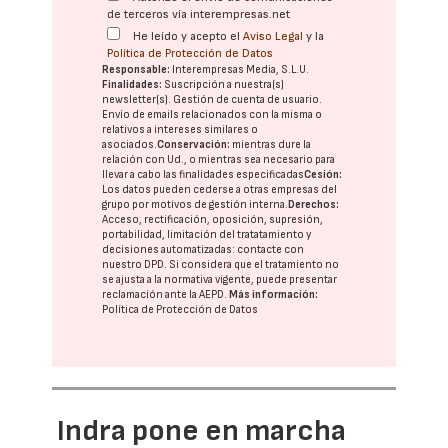
de terceros vía interempresas.net
He leído y acepto el
Aviso Legal
y la
Política de Protección de Datos
Responsable:
Interempresas Media, S.L.U.
Finalidades:
Suscripción a nuestra(s)
newsletter(s). Gestión de cuenta de usuario.
Envío de emails relacionados con la misma o
relativos a intereses similares o
asociados.
Conservación:
mientras dure la
relación con Ud., o mientras sea necesario para
llevar a cabo las finalidades especificadas
Cesión:
Los datos pueden cederse a otras
empresas del
grupo
por motivos de gestión interna.
Derechos:
Acceso, rectificación, oposición, supresión,
portabilidad, limitación del tratatamiento y
decisiones automatizadas:
contacte con
nuestro DPD
. Si considera que el tratamiento no
se ajusta a la normativa vigente, puede presentar
reclamación ante la
AEPD
.
Más información:
Política de Protección de Datos
Indra pone en marcha