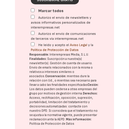
Marcar todos
Autorizo el envío de newsletters y
avisos informativos personalizados de
interempresas.net
Autorizo el envío de comunicaciones
de terceros vía interempresas.net
He leído y acepto el
Aviso Legal
y la
Política de Protección de Datos
Responsable:
Interempresas Media, S.L.U.
Finalidades:
Suscripción a nuestra(s)
newsletter(s). Gestión de cuenta de usuario.
Envío de emails relacionados con la misma o
relativos a intereses similares o
asociados.
Conservación:
mientras dure la
relación con Ud., o mientras sea necesario para
llevar a cabo las finalidades especificadas
Cesión:
Los datos pueden cederse a otras
empresas del
grupo
por motivos de gestión interna.
Derechos:
Acceso, rectificación, oposición, supresión,
portabilidad, limitación del tratatamiento y
decisiones automatizadas:
contacte con
nuestro DPD
. Si considera que el tratamiento no
se ajusta a la normativa vigente, puede presentar
reclamación ante la
AEPD
.
Más información:
Política de Protección de Datos