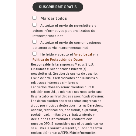
SUSCRIBIRME GRATIS
Marcar todos
Autorizo el envío de newsletters y
avisos informativos personalizados de
interempresas.net
Autorizo el envío de comunicaciones
de terceros vía interempresas.net
He leído y acepto el
Aviso Legal
y la
Política de Protección de Datos
Responsable:
Interempresas Media, S.L.U.
Finalidades:
Suscripción a nuestra(s)
newsletter(s). Gestión de cuenta de usuario.
Envío de emails relacionados con la misma o
relativos a intereses similares o
asociados.
Conservación:
mientras dure la
relación con Ud., o mientras sea necesario para
llevar a cabo las finalidades especificadas
Cesión:
Los datos pueden cederse a otras
empresas del
grupo
por motivos de gestión interna.
Derechos:
Acceso, rectificación, oposición, supresión,
portabilidad, limitación del tratatamiento y
decisiones automatizadas:
contacte con
nuestro DPD
. Si considera que el tratamiento no
se ajusta a la normativa vigente, puede presentar
reclamación ante la
AEPD
.
Más información: