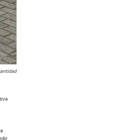
cantidad
eva
de
edir