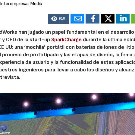
 Interempresas Media
910
idWorks han jugado un papel fundamental en el desarrollo
 y CEO de la start-up
SparkCharge
durante la última edic
EE UU: una ‘mochila’ portátil con baterías de iones de litio
l proceso de prototipado y las etapas de diseño, la firma 
xperiencia de usuario y la funcionalidad de estas aplicac
estros ingenieros para llevar a cabo los diseños y alcanz
trevista.