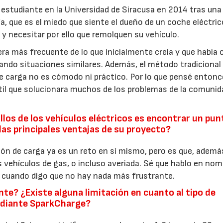
studiante en la Universidad de Siracusa en 2014 tras una
, que es el miedo que siente el dueño de un coche eléctric
o y necesitar por ello que remolquen su vehículo.
ra más frecuente de lo que inicialmente creía y que había 
ndo situaciones similares. Además, el método tradicional
de carga no es cómodo ni práctico. Por lo que pensé enton
átil que solucionara muchos de los problemas de la comunid
llos de los vehículos eléctricos es encontrar un pun
las principales ventajas de su proyecto?
14/07/2026
28/07/202
ón de carga ya es un reto en sí mismo, pero es que, ademá
 vehículos de gas, o incluso averiada. Sé que hablo en nom
os cuando digo que no hay nada más frustrante.
te? ¿Existe alguna limitación en cuanto al tipo de
ediante SparkCharge?