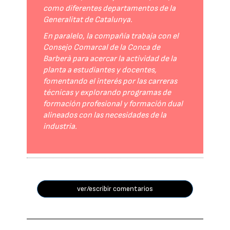
como diferentes departamentos de la
Generalitat de Catalunya.
En paralelo, la compañía trabaja con el
Consejo Comarcal de la Conca de
Barberà para acercar la actividad de la
planta a estudiantes y docentes,
fomentando el interés por las carreras
técnicas y explorando programas de
formación profesional y formación dual
alineados con las necesidades de la
industria.
ver/escribir comentarios