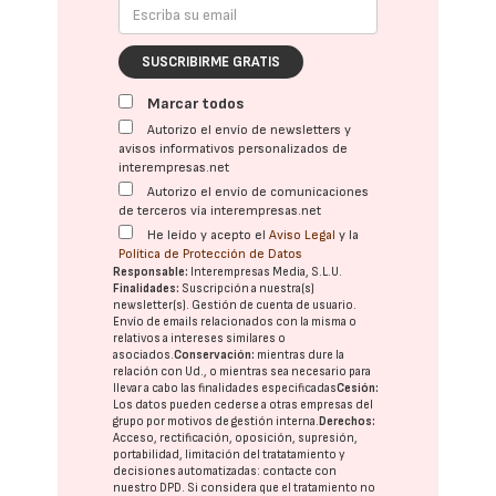
SUSCRIBIRME GRATIS
Marcar todos
Autorizo el envío de newsletters y
avisos informativos personalizados de
interempresas.net
Autorizo el envío de comunicaciones
de terceros vía interempresas.net
He leído y acepto el
Aviso Legal
y la
Política de Protección de Datos
Responsable:
Interempresas Media, S.L.U.
Finalidades:
Suscripción a nuestra(s)
newsletter(s). Gestión de cuenta de usuario.
Envío de emails relacionados con la misma o
relativos a intereses similares o
asociados.
Conservación:
mientras dure la
relación con Ud., o mientras sea necesario para
llevar a cabo las finalidades especificadas
Cesión:
Los datos pueden cederse a otras
empresas del
grupo
por motivos de gestión interna.
Derechos:
Acceso, rectificación, oposición, supresión,
portabilidad, limitación del tratatamiento y
decisiones automatizadas:
contacte con
nuestro DPD
. Si considera que el tratamiento no