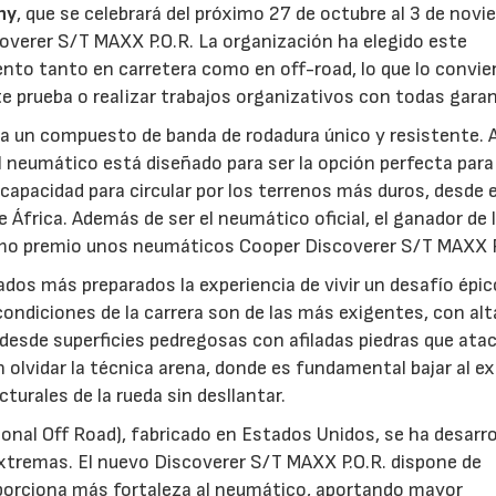
hy
, que se celebrará del próximo 27 de octubre al 3 de novi
overer S/T MAXX P.O.R. La organización ha elegido este
ento tanto en carretera como en off-road, lo que lo convie
e prueba o realizar trabajos organizativos con todas garan
a un compuesto de banda de rodadura único y resistente. A
l neumático está diseñado para ser la opción perfecta para 
apacidad para circular por los terrenos más duros, desde el
e África. Además de ser el neumático oficial, el ganador de 
como premio unos neumáticos Cooper Discoverer S/T MAXX P
nados más preparados la experiencia de vivir un desafío épic
condiciones de la carrera son de las más exigentes, con alt
desde superficies pedregosas con afiladas piedras que ata
in olvidar la técnica arena, donde es fundamental bajar al 
turales de la rueda sin desllantar.
onal Off Road), fabricado en Estados Unidos, se ha desarro
xtremas. El nuevo Discoverer S/T MAXX P.O.R. dispone de
oporciona más fortaleza al neumático, aportando mayor