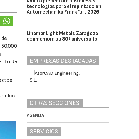
Axalta presentará sus nuevas
tecnologías para el repintado en
Automechanika Frankfurt 2026
Linamar Light Metals Zaragoza
 de
conmemora su 80º aniversario
e 50.000
á
EMPRESAS DESTACADAS
iento de
uestos
adrados
OTRAS SECCIONES
0
AGENDA
SERVICIOS