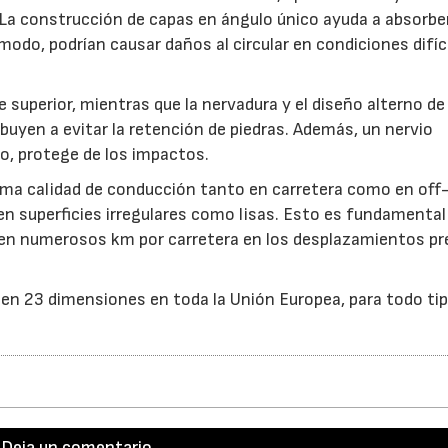
a. La construcción de capas en ángulo único ayuda a absorbe
modo, podrían causar daños al circular en condiciones difíc
e superior, mientras que la nervadura y el diseño alterno de
buyen a evitar la retención de piedras. Además, un nervio
nco, protege de los impactos.
ima calidad de conducción tanto en carretera como en off-
en superficies irregulares como lisas. Esto es fundamental
ren numerosos km por carretera en los desplazamientos pr
14/07/2026
28/07/2026
 en 23 dimensiones en toda la Unión Europea, para todo ti
Deja un comentario