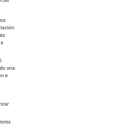
erzas
los
alación
vas
ra
l
ndo una
ón e
anzar
dores