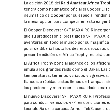
La edición 2018 del
Raid Amateur África Trop
tendrá como neumático oficial el Cooper Disc
neumático de
Cooper
por su especial rendimi
la mejor opción para competir en esta exigent
El Cooper Discoverer S/T MAXX P.O.R incorpor
que su predecesor, el prestigioso S/T MAXX, e
aventuras en todo el mundo por su magnífica c
polar de Siberia hasta los desiertos rocosos d
presente edición del África Trophy recibirá 
El África Trophy pone al alcance de los aficio
emula a los grandes raids como el Dakar. Las 
temperaturas, terrenos variados y agresivos: 
flancos, a rápidas pistas llenas de trampas, s
las presiones y mantener las cualidades estruc
El nuevo Discoverer S/T MAXX P.O.R. (Professi
para conducir vehículos 4×4 en condiciones e
tecnología de la carcasa Armor-Tek3, que pr