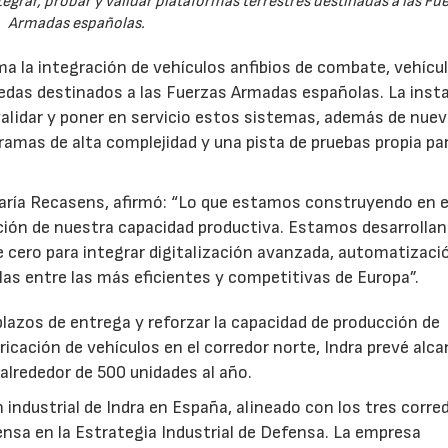
egrar, probar y validar plataformas terrestres destinadas a las Fu
Armadas españolas.
a la integración de vehículos anfibios de combate, vehícu
uedas destinados a las Fuerzas Armadas españolas. La inst
 validar y poner en servicio estos sistemas, además de nue
gramas de alta complejidad y una pista de pruebas propia pa
María Recasens, afirmó: “Lo que estamos construyendo en e
ión de nuestra capacidad productiva. Estamos desarrolla
 cero para integrar digitalización avanzada, automatizaci
uarlas entre las más eficientes y competitivas de Europa”.
 plazos de entrega y reforzar la capacidad de producción de
ricación de vehículos en el corredor norte, Indra prevé alc
alrededor de 500 unidades al año.
n industrial de Indra en España, alineado con los tres corre
fensa en la Estrategia Industrial de Defensa. La empresa