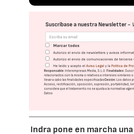
Suscríbase a nuestra Newsletter -
Marcar todos
Autorizo el envío de newsletters y avisos inform
Autorizo el envío de comunicaciones de terceros 
He leído y acepto el
Aviso Legal
y la
Política de Pr
Responsable:
Interempresas Media, S.L.U.
Finalidades:
Suscri
relacionados con la misma o relativos a intereses similares 
llevar a cabo las finalidades especificadas
Cesión:
Los datos p
Acceso, rectificación, oposición, supresión, portabilidad, l
considera que el tratamiento no se ajusta a la normativa vige
Datos
Indra pone en marcha una