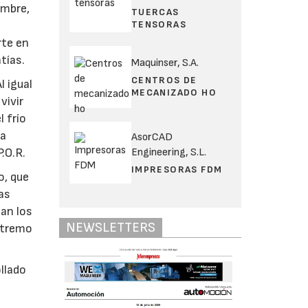
embre,
TUERCAS
TENSORAS
rte en
tías.
Maquinser, S.A.
CENTROS DE
l igual
MECANIZADO HO
vivir
 frío
la
AsorCAD
Engineering, S.L.
.O.R.
IMPRESORAS FDM
o, que
as
can los
NEWSLETTERS
extremo
llado