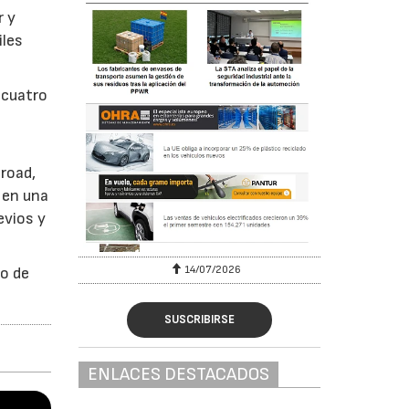
r y
iles
 cuatro
road,
 en una
evios y
14/07/2026
po de
SUSCRIBIRSE
ENLACES DESTACADOS