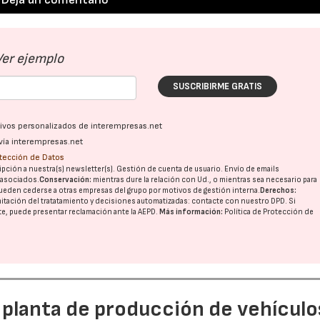
Ver ejemplo
SUSCRIBIRME GRATIS
ativos personalizados de interempresas.net
vía interempresas.net
otección de Datos
pción a nuestra(s) newsletter(s). Gestión de cuenta de usuario. Envío de emails
o asociados.
Conservación:
mientras dure la relación con Ud., o mientras sea necesario para
ueden cederse a otras
empresas del grupo
por motivos de gestión interna.
Derechos:
imitación del tratatamiento y decisiones automatizadas:
contacte con nuestro DPD
. Si
nte, puede presentar reclamación ante la
AEPD
.
Más información:
Política de Protección de
 planta de producción de vehículo