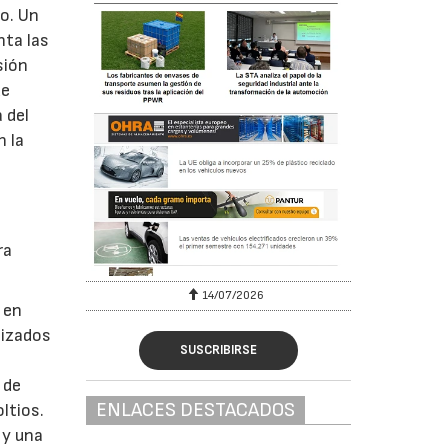
io. Un
nta las
sión
de
 del
 la
ra
6
14/07/2026
 en
lizados
SUSCRIBIRSE
de
ENLACES DESTACADOS
ltios.
 y una