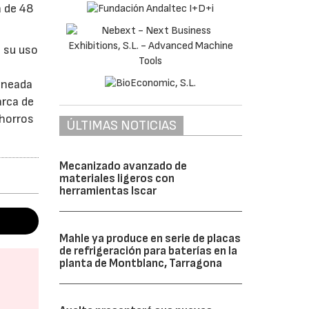
a de 48
e su uso
laneada
arca de
ahorros
ÚLTIMAS NOTICIAS
Mecanizado avanzado de
materiales ligeros con
herramientas Iscar
Mahle ya produce en serie de placas
de refrigeración para baterías en la
planta de Montblanc, Tarragona