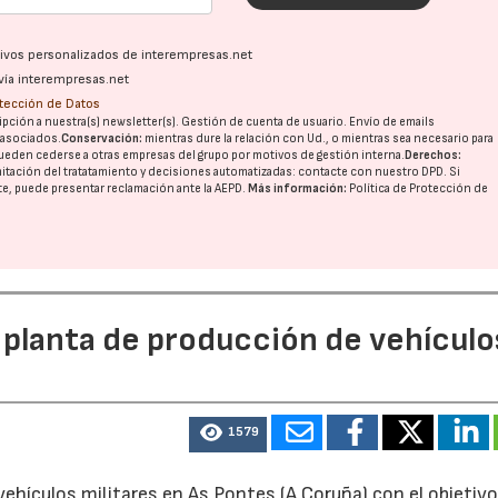
ativos personalizados de interempresas.net
vía interempresas.net
otección de Datos
pción a nuestra(s) newsletter(s). Gestión de cuenta de usuario. Envío de emails
o asociados.
Conservación:
mientras dure la relación con Ud., o mientras sea necesario para
ueden cederse a otras
empresas del grupo
por motivos de gestión interna.
Derechos:
imitación del tratatamiento y decisiones automatizadas:
contacte con nuestro DPD
. Si
nte, puede presentar reclamación ante la
AEPD
.
Más información:
Política de Protección de
 planta de producción de vehículo
1579
ehículos militares en As Pontes (A Coruña) con el objetivo