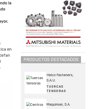
endo la
ado
ayor.
s
tica en
Stefan
PRODUCTOS DESTACADOS
l
a
Heico Fasteners,
S.A.U.
TUERCAS
TENSORAS
Maquinser, S.A.