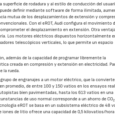
a superficie de rodadura y al estilo de conducción del usuar
 puede definir mediante software de forma ilimitada, aume
encia mutua de los desplazamientos de extensión y compre
onvencionales. Con el eROT, Audi configura el movimiento 
comprometer el desplazamiento en extensión. Otra ventaja
ía. Los motores eléctricos dispuestos horizontalmente en
uadores telescópicos verticales, lo que permite un espacio
ón, además de la capacidad de programar libremente la
ética creada en compresión y extensión en electricidad. Pa
e la rueda.
14/07/2026
28/07/202
 grupo de engranajes a un motor eléctrico, que la convierte
, en promedio, de entre 100 y 150 vatios en los ensayos rea
utopistas bien pavimentadas, hasta los 613 vatios en una
rcunstancias de uso normal corresponde a un ahorro de CO
2
cnología eROT se basa en un subsistema eléctrico de 48 vo
e iones de litio ofrece una capacidad de 0,5 kilovatios/hora