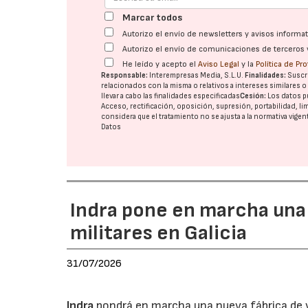
Marcar todos
Autorizo el envío de newsletters y avisos inform
Autorizo el envío de comunicaciones de terceros 
He leído y acepto el
Aviso Legal
y la
Política de Pr
Responsable:
Interempresas Media, S.L.U.
Finalidades:
Suscri
relacionados con la misma o relativos a intereses similares 
llevar a cabo las finalidades especificadas
Cesión:
Los datos p
Acceso, rectificación, oposición, supresión, portabilidad, l
considera que el tratamiento no se ajusta a la normativa vige
Datos
Indra pone en marcha una
militares en Galicia
31/07/2026
Indra
pondrá en marcha una nueva fábrica de v