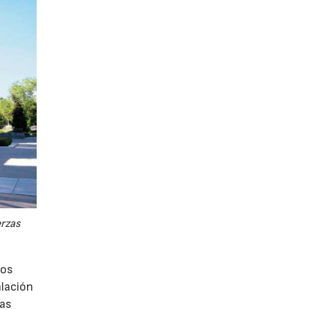
erzas
los
alación
vas