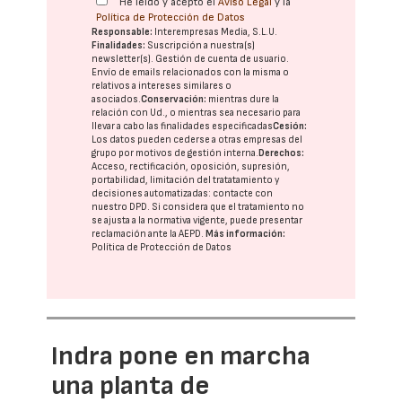
He leído y acepto el
Aviso Legal
y la
Política de Protección de Datos
Responsable:
Interempresas Media, S.L.U.
Finalidades:
Suscripción a nuestra(s)
newsletter(s). Gestión de cuenta de usuario.
Envío de emails relacionados con la misma o
relativos a intereses similares o
asociados.
Conservación:
mientras dure la
relación con Ud., o mientras sea necesario para
llevar a cabo las finalidades especificadas
Cesión:
Los datos pueden cederse a otras
empresas del
grupo
por motivos de gestión interna.
Derechos:
Acceso, rectificación, oposición, supresión,
portabilidad, limitación del tratatamiento y
decisiones automatizadas:
contacte con
nuestro DPD
. Si considera que el tratamiento no
se ajusta a la normativa vigente, puede presentar
reclamación ante la
AEPD
.
Más información:
Política de Protección de Datos
Indra pone en marcha
una planta de