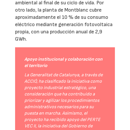
ambiental al final de su ciclo de vida. Por
otro lado, la planta de Montblanc cubre
aproximadamente el 10 % de su consumo
eléctrico mediante generación fotovoltaica
propia, con una producción anual de 2,9
GWh.
Apoyo institucional y colaboración con
el territorio
La Generalitat de Catalunya, a través de
ACCIÓ, ha clasificado la iniciativa como
proyecto industrial estratégico, una
consideración que ha contribuido a
priorizar y agilizar los procedimientos
administrativos necesarios para su
puesta en marcha. Asimismo, el
proyecto ha recibido apoyo del PERTE
VEC II, la iniciativa del Gobierno de