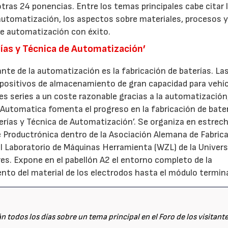
tras 24 ponencias. Entre los temas principales cabe citar 
automatización, los aspectos sobre materiales, procesos 
de automatización con éxito.
rías y Técnica de Automatización’
te de la automatización es la fabricación de baterías. La
positivos de almacenamiento de gran capacidad para vehí
22/07/2026
29/07/2026
des series a un coste razonable gracias a la automatización
. Automatica fomenta el progreso en la fabricación de bate
terías y Técnica de Automatización’. Se organiza en estrec
e Productrónica dentro de la Asociación Alemana de Fabric
el Laboratorio de Máquinas Herramienta (WZL) de la Univer
es. Expone en el pabellón A2 el entorno completo de la
iento del material de los electrodos hasta el módulo termin
 todos los días sobre un tema principal en el Foro de los visitant