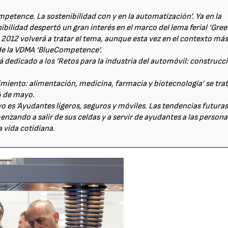
petence. La sostenibilidad con y en la automatización’. Ya en la
ibilidad despertó un gran interés en el marco del lema ferial ‘Gre
2012 volverá a tratar el tema, aunque esta vez en el contexto má
d de la VDMA ‘BlueCompetence’.
á dedicado a los ‘Retos para la industria del automóvil: construcc
imiento: alimentación, medicina, farmacia y biotecnología’ se tra
4 de mayo.
o es ‘Ayudantes ligeros, seguros y móviles. Las tendencias futura
enzando a salir de sus celdas y a servir de ayudantes a las persona
a vida cotidiana.