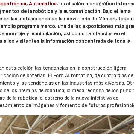
Mecatrónica, Automatica
, es el salón monográfico interna
mentos de la robótica y la automatización. Bajo el lema
ne en las instalaciones de la nueva feria de Múnich, todo e
n amplio programa marco, una de las exposiciones más gr
de montaje y manipulación, así como tendencias en el
 a los visitantes la información concentrada de toda la
n esta edición las tendencias en la construcción ligera
cación de baterías. El Foro Automatica, de cuatro días de
miento y las tendencias en las industrias más diversas. Ot
de los premios de robótica, la mesa redonda de los princi
AF26_IFM
AF26_IFM
s de la robótica, el estreno de la nueva iniciativa de
ocesamiento de imágenes y fomento de futuros profesional