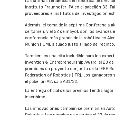
Las últimas tendencias en robótica de servic
Instituto Fraunhofer IPA en el pabellón B3. F
proveedores e institutos de investigación ex
Además, el tema de la séptima Conferencia a
certamen, y el 22 de mayo), son los avances e
conferencia más grande de la robótica en Ale
Múnich (ICM), situado justo al lado del recint
También, es una cita ineludible para los exper
Invention & Entrepreneurship Award, el 23 de
premio es un proyecto conjunto de la IEEE Ro
Federation of Robotics (IFR). Los ganadores s
el pabellón A3, sala A31/32.
La entrega oficial de los premios tendrá lugar 
inscribirse.
Las innovaciones también se premian en Auto
Robotics. Los premios se otorgan el 22 de may