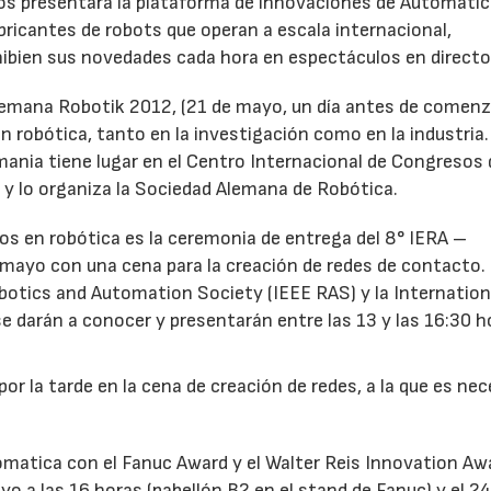
ios presentará la plataforma de innovaciones de Automatic
abricantes de robots que operan a escala internacional,
hibien sus novedades cada hora en espectáculos en directo
lemana Robotik 2012, (21 de mayo, un día antes de comenz
n robótica, tanto en la investigación como en la industria.
mania tiene lugar en el Centro Internacional de Congresos 
o, y lo organiza la Sociedad Alemana de Robótica.
tos en robótica es la ceremonia de entrega del 8° IERA –
 mayo con una cena para la creación de redes de contacto. 
botics and Automation Society (IEEE RAS) y la Internation
e darán a conocer y presentarán entre las 13 y las 16:30 h
por la tarde en la cena de creación de redes, a la que es nec
matica con el Fanuc Award y el Walter Reis Innovation Aw
o a las 16 horas (pabellón B2 en el stand de Fanuc) y el 24