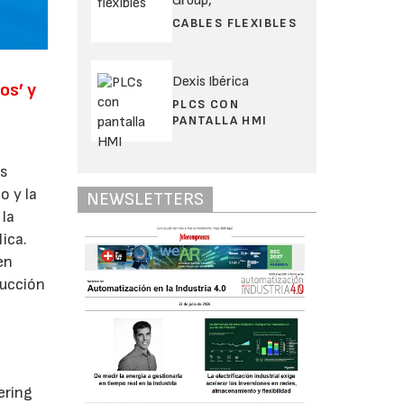
Group,
CABLES FLEXIBLES
Dexis Ibérica
os’ y
PLCS CON
PANTALLA HMI
as
o y la
NEWSLETTERS
 la
lica.
en
ducción
ering