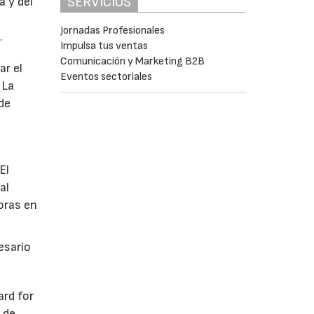
SERVICIOS
a y del
Jornadas Profesionales
.
Impulsa tus ventas
Comunicación y Marketing B2B
ar el
Eventos sectoriales
 La
de
El
al
oras en
esario
ard for
 de