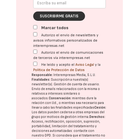
SUSCRIBIRME GRATIS
Marcar todos
Autorizo el envío de newsletters y
avisos informativos personalizados de
interempresas.net
Autorizo el envío de comunicaciones
de terceros vía interempresas.net
He leído y acepto el
Aviso Legal
y la
Política de Protección de Datos
Responsable:
Interempresas Media, S.L.U.
Finalidades:
Suscripción a nuestra(s)
newsletter(s). Gestión de cuenta de usuario.
Envío de emails relacionados con la misma o
relativos a intereses similares o
asociados.
Conservación:
mientras dure la
relación con Ud., o mientras sea necesario para
llevar a cabo las finalidades especificadas
Cesión:
Los datos pueden cederse a otras
empresas del
grupo
por motivos de gestión interna.
Derechos:
Acceso, rectificación, oposición, supresión,
portabilidad, limitación del tratatamiento y
decisiones automatizadas:
contacte con
nuestro DPD
. Si considera que el tratamiento no